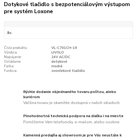
Dotykové tlačidlo s bezpotenciálovým výstupom
pre systém Loxone
/
ks
Číslo produktu:
VL-C701CH-19
Výrobca:
LIVOLO
Napájanie:
24V AC/DC
Ovládanie:
dotykové
Farba:
modrá
Funkcia:
zvončekové tlačidlo
Rýchle dodanie objednaného tovaru poštou, alebo
kuriérom
Väčšina tovaru je okamžite dostupná v našich skladoch.
Plnohodnotná technická podpora na diaľku i na mieste
Pomôžeme Vám telefonicky, e-mailom, alebo osobne.
Kamenná predajňa aj showroom je pre Vás neustále k