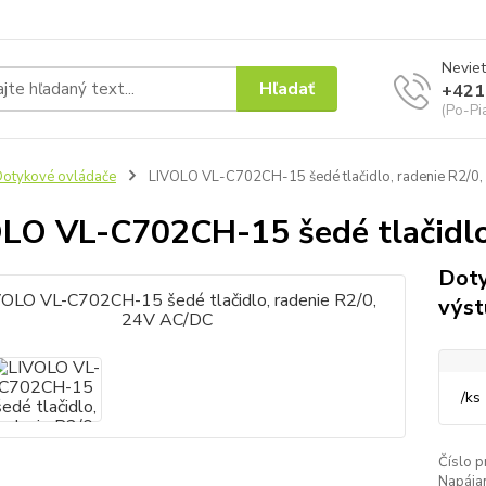
Neviet
Hľadať
+421
(Po-Pi
otykové ovládače
LIVOLO VL-C702CH-15 šedé tlačidlo, radenie R2/0
LO VL-C702CH-15 šedé tlačidlo
Doty
výst
/
ks
Číslo p
Napájan