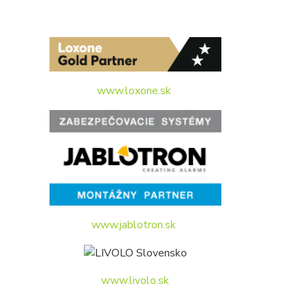
www.loxone.sk
www.jablotron.sk
www.livolo.sk