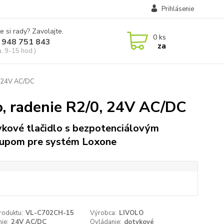
Prihlásenie
e si rady? Zavolajte.
0
ks
 948 751 843
za
a, 9-15 hod.)
, 24V AC/DC
, radenie R2/0, 24V AC/DC
kové tlačidlo s bezpotenciálovým
upom pre systém Loxone
roduktu:
VL-C702CH-15
Výrobca:
LIVOLO
ie:
24V AC/DC
Ovládanie:
dotykové