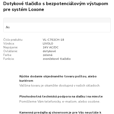
Dotykové tlačidlo s bezpotenciálovým výstupom
pre systém Loxone
/
ks
Číslo produktu:
VL-C702CH-18
Výrobca:
LIVOLO
Napájanie:
24V AC/DC
Ovládanie:
dotykové
Farba:
zelená
Funkcia:
zvončekové tlačidlo
Rýchle dodanie objednaného tovaru poštou, alebo
kuriérom
Väčšina tovaru je okamžite dostupná v našich skladoch.
Plnohodnotná technická podpora na diaľku i na mieste
Pomôžeme Vám telefonicky, e-mailom, alebo osobne.
Kamenná predajňa aj showroom je pre Vás neustále k