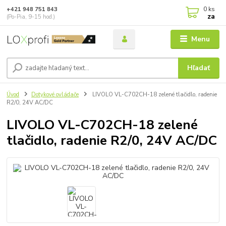
0
ks
+421 948 751 843
za
(Po-Pia, 9-15 hod.)
Menu
Hľadať
Úvod
Dotykové ovládače
LIVOLO VL-C702CH-18 zelené tlačidlo, radenie
R2/0, 24V AC/DC
LIVOLO VL-C702CH-18 zelené
tlačidlo, radenie R2/0, 24V AC/DC