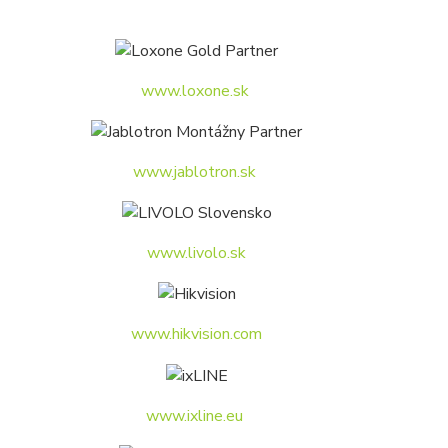
www.loxone.sk
www.jablotron.sk
www.livolo.sk
www.hikvision.com
www.ixline.eu