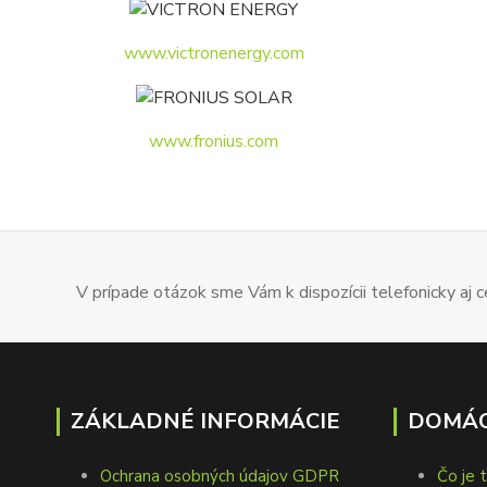
www.victronenergy.com
www.fronius.com
V prípade otázok sme Vám k dispozícii telefonicky aj
ZÁKLADNÉ INFORMÁCIE
DOMÁC
Ochrana osobných údajov GDPR
Čo je 