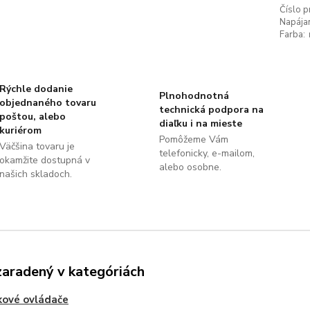
Číslo p
Napájan
Farba:
Rýchle dodanie
Plnohodnotná
objednaného tovaru
technická podpora na
poštou, alebo
diaľku i na mieste
kuriérom
Pomôžeme Vám
Väčšina tovaru je
telefonicky, e-mailom,
okamžite dostupná v
alebo osobne.
našich skladoch.
zaradený v kategóriách
kové ovládače