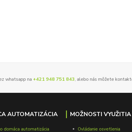
 cez whatsapp na
+421 948 751 843
, alebo nás môžete kontakt
A AUTOMATIZÁCIA
MOŽNOSTI VYUŽITIA
to domáca automatizácia
Ovládanie osvetlenia