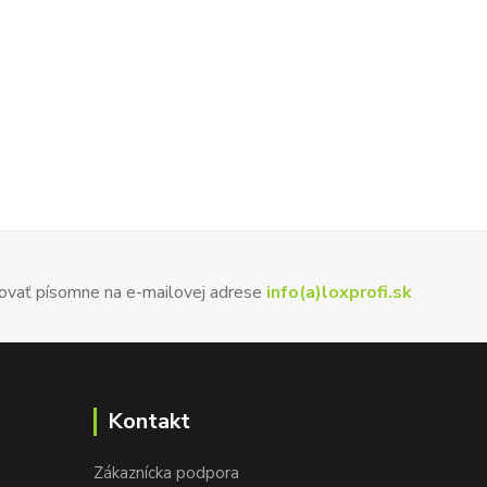
ovať písomne na e-mailovej adrese
info(a)loxprofi.sk
Kontakt
Zákaznícka podpora