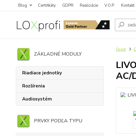
Blog
Certifikáty
GDPR
Realizácie
V.O.P.
Kontakt
Úvod
D
ZÁKLADNÉ MODULY
LIVO
Riadiace jednotky
AC/
Rozšírenia
Audiosystém
PRVKY PODĽA TYPU