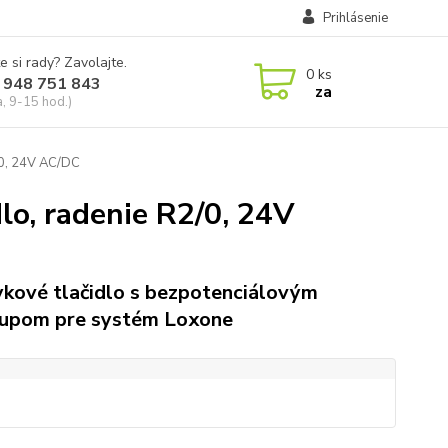
Prihlásenie
e si rady? Zavolajte.
0
ks
 948 751 843
za
a, 9-15 hod.)
0, 24V AC/DC
o, radenie R2/0, 24V
kové tlačidlo s bezpotenciálovým
upom pre systém Loxone