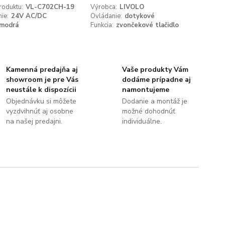
roduktu:
VL-C702CH-19
Výrobca:
LIVOLO
ie:
24V AC/DC
Ovládanie:
dotykové
modrá
Funkcia:
zvončekové tlačidlo
Kamenná predajňa aj
Vaše produkty Vám
showroom je pre Vás
dodáme prípadne aj
neustále k dispozícii
namontujeme
Objednávku si môžete
Dodanie a montáž je
vyzdvihnúť aj osobne
možné dohodnúť
na našej predajni.
individuálne.