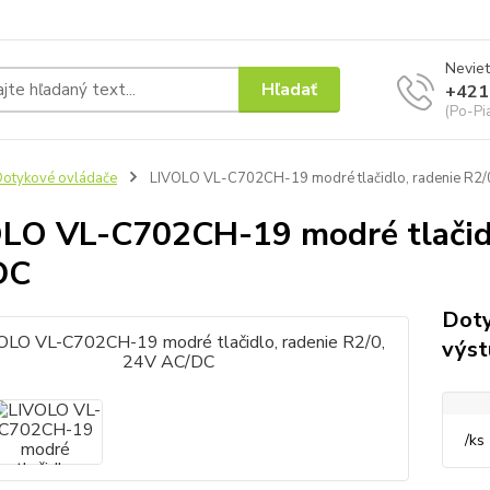
Neviet
Hľadať
+421
(Po-Pi
otykové ovládače
LIVOLO VL-C702CH-19 modré tlačidlo, radenie R2/
LO VL-C702CH-19 modré tlačidl
DC
Doty
výst
/
ks