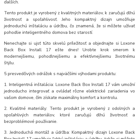
ďalších.
Tento produkt je vyrobený z kvalitných materiálov, k zaručujú dlhú
životnosť a spoľahlivosť. Jeho kompaktný dizajn umožňuje
jednoduchú inštaláciu a údržbu, čo znamená, že si môžete užívať
pohodlie inteligentného domova bez starostí.
Nenechajte si ujsť túto skvelú príležitosť a objednajte si Loxone
Back Box Install 17 ešte dnes! Urobte krok smerom k
modernejšiemu, pohodlnejšiemu a efektívnejšiemu životnému
štýlu.
5 presvedčivých odrážok s najväčšími výhodami produktu:
1. Inteligentná inštalácia: Loxone Back Box Install 17 vám umožní
jednoducho integrovať a ovládať rôzne elektrické zariadenia vo
vašom domove, čím získate maximálny komfort a kontrolu.
2. Kvalitné materiály: Tento produkt je vyrobený z odolných a
spoľahlivých materiálov, ktoré zaručujú dlhú životnosť a
bezproblémové používanie.
3. Jednoduchá montáž a údržba: Kompaktný dizajn Loxone Back
Box Install 17 umožňuje ľahkú inštaláciu a údržbu, takže si môžete