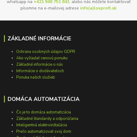
whatsapp na
+421 948 751 843
, alebo nás môžete kontaktovať
písomne na e-mailovej adrese
info(a)loxprofi.sk
ZÁKLADNÉ INFORMÁCIE
Ochrana osobných údajov GDPR
Ako vyžiadať cenovú ponuku
Základné informácie o nás
Informácie o dodávateľoch
Ponuka našich služieb
DOMÁCA AUTOMATIZÁCIA
Čo je to domáca automatizácia
Základné štandardy a odporúčania
Inteligentná elektroinštalácia
Prečo automatizovať svoj dom