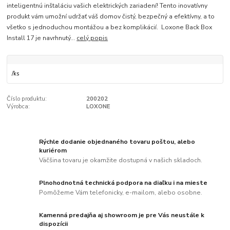
inteligentnú inštaláciu vašich elektrických zariadení! Tento inovatívny
produkt vám umožní udržať váš domov čistý, bezpečný a efektívny, a to
všetko s jednoduchou montážou a bez komplikácií. Loxone Back Box
Install 17 je navrhnutý...
celý popis
/
ks
Číslo produktu:
200202
Výrobca:
LOXONE
Rýchle dodanie objednaného tovaru poštou, alebo
kuriérom
Väčšina tovaru je okamžite dostupná v našich skladoch.
Plnohodnotná technická podpora na diaľku i na mieste
Pomôžeme Vám telefonicky, e-mailom, alebo osobne.
Kamenná predajňa aj showroom je pre Vás neustále k
dispozícii