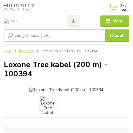
0
ks
+421 948 751 843
za
(Po-Pia, 9-15 hod.)
Menu
Hľadať
Úvod
Tree prvky
Loxone Tree kabel (200 m) - 100394
Loxone Tree kabel (200 m) -
100394