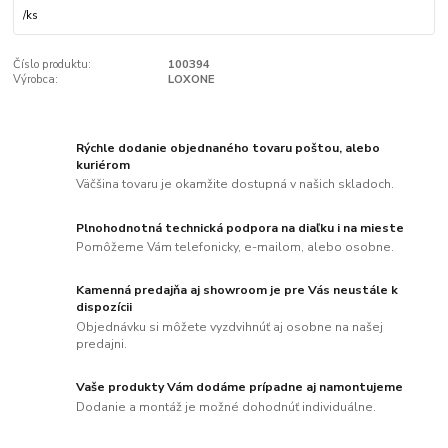
/
ks
Číslo produktu:
100394
Výrobca:
LOXONE
Rýchle dodanie objednaného tovaru poštou, alebo
kuriérom
Väčšina tovaru je okamžite dostupná v našich skladoch.
Plnohodnotná technická podpora na diaľku i na mieste
Pomôžeme Vám telefonicky, e-mailom, alebo osobne.
Kamenná predajňa aj showroom je pre Vás neustále k
dispozícii
Objednávku si môžete vyzdvihnúť aj osobne na našej
predajni.
Vaše produkty Vám dodáme prípadne aj namontujeme
Dodanie a montáž je možné dohodnúť individuálne.