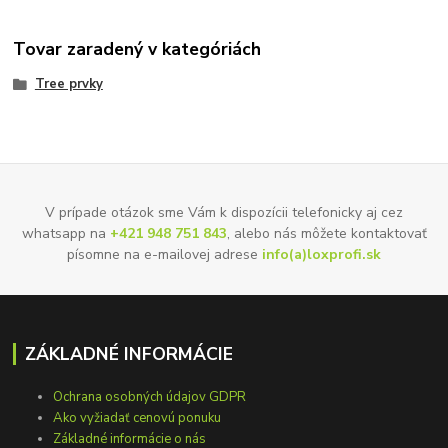
Tovar zaradený v kategóriách
Tree prvky
V prípade otázok sme Vám k dispozícii telefonicky aj cez
whatsapp na
+421 948 751 843
, alebo nás môžete kontaktovať
písomne na e-mailovej adrese
info(a)loxprofi.sk
ZÁKLADNÉ INFORMÁCIE
Ochrana osobných údajov GDPR
Ako vyžiadať cenovú ponuku
Základné informácie o nás