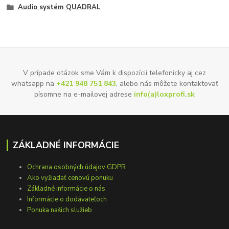
Audio systém QUADRAL
V prípade otázok sme Vám k dispozícii telefonicky aj cez
whatsapp na
+421 948 751 843
, alebo nás môžete kontaktovať
písomne na e-mailovej adrese
info(a)loxprofi.sk
ZÁKLADNÉ INFORMÁCIE
Ochrana osobných údajov GDPR
Ako vyžiadať cenovú ponuku
Základné informácie o nás
Informácie o dodávateľoch
Ponuka našich služieb