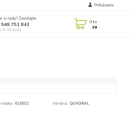
Prihlásenie
e si rady? Zavolajte.
0
ks
 948 751 843
za
a, 9-15 hod.)
roduktu:
610022
Výrobca:
QUADRAL