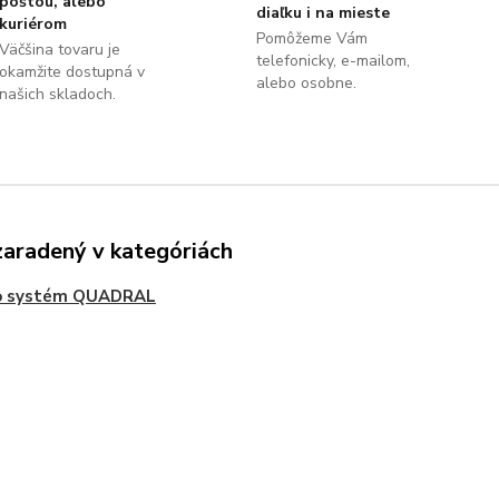
poštou, alebo
diaľku i na mieste
kuriérom
Pomôžeme Vám
Väčšina tovaru je
telefonicky, e-mailom,
okamžite dostupná v
alebo osobne.
našich skladoch.
zaradený v kategóriách
o systém QUADRAL