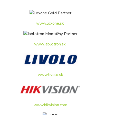
www.loxone.sk
www.jablotron.sk
www.livolo.sk
www.hikvision.com