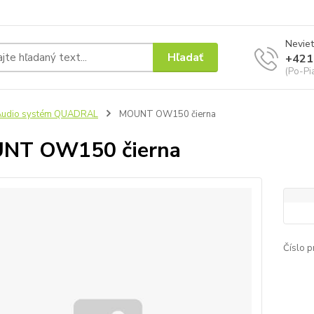
Neviet
Hľadať
+421
(Po-Pi
Audio systém QUADRAL
MOUNT OW150 čierna
NT OW150 čierna
Číslo p