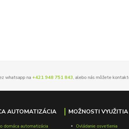
 cez whatsapp na
+421 948 751 843
, alebo nás môžete kontakt
A AUTOMATIZÁCIA
MOŽNOSTI VYUŽITIA
to domáca automatizácia
Ovládanie osvetlenia