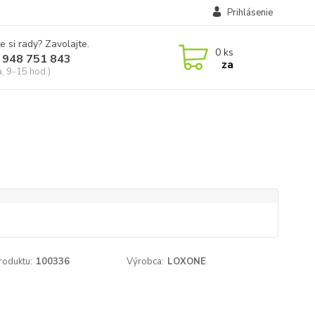
Prihlásenie
e si rady? Zavolajte.
0
ks
 948 751 843
za
a, 9-15 hod.)
roduktu:
100336
Výrobca:
LOXONE