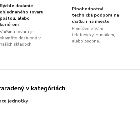
Rýchle dodanie
Plnohodnotná
objednaného tovaru
technická podpora na
poštou, alebo
diaľku i na mieste
kuriérom
Pomôžeme Vám
Väčšina tovaru je
telefonicky, e-mailom,
okamžite dostupná v
alebo osobne.
našich skladoch.
zaradený v kategóriách
ace jednotky