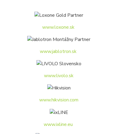
www.loxone.sk
www.jablotron.sk
www.livolo.sk
www.hikvision.com
www.ixline.eu