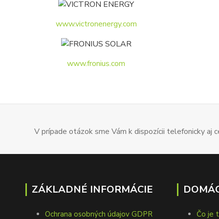
www.victronenergy.com
www.fronius.com
V prípade otázok sme Vám k dispozícii telefonicky aj
ZÁKLADNÉ INFORMÁCIE
DOMÁC
Ochrana osobných údajov GDPR
Čo je 