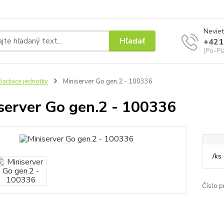
Neviet
Hľadať
+421
(Po-Pi
iadiace jednotky
Miniserver Go gen.2 - 100336
server Go gen.2 - 100336
/
ks
Číslo p