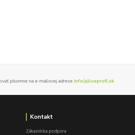
ovať písomne na e-mailovej adrese
info(a)loxprofi.sk
Kontakt
Zákaznícka podpora