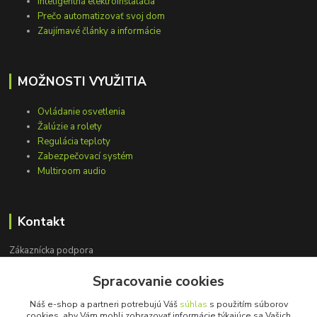
Inteligentná elektroinštalácia
Prečo automatizovať svoj dom
Zaujímavé články a informácie
MOŽNOSTI VYUŽITIA
Ovládanie osvetlenia
Žalúzie a rolety
Regulácia teploty
Zabezpečovací systém
Multiroom audio
Kontakt
Zákaznícka podpora
+421 948 751 843
Spracovanie cookies
(Po-Pia, 9-15 hod.)
Náš e-shop a partneri potrebujú Váš
súhlas
s použitím súborov
info@loxprofi.sk
cookies, aby Vám mohli zobrazovať informácie týkajúce sa Vašich