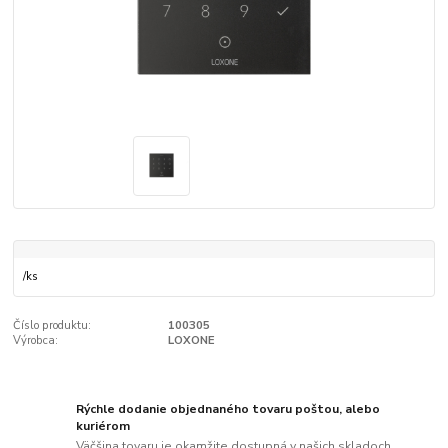
/
ks
Číslo produktu:
100305
Výrobca:
LOXONE
Rýchle dodanie objednaného tovaru poštou, alebo
kuriérom
Väčšina tovaru je okamžite dostupná v našich skladoch.