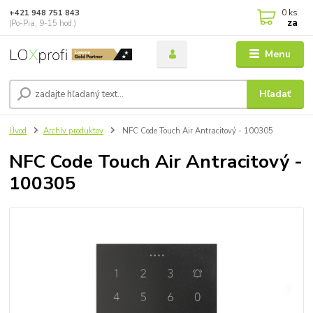
0
ks
+421 948 751 843
za
(Po-Pia, 9-15 hod.)
Menu
Hľadať
Úvod
Archív produktov
NFC Code Touch Air Antracitový - 100305
NFC Code Touch Air Antracitový -
100305