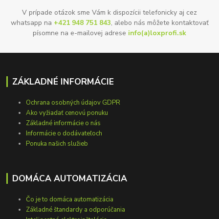
V prípade otázok sme Vám k dispozícii telefonicky aj cez
whatsapp na
+421 948 751 843
, alebo nás môžete kontaktovať
písomne na e-mailovej adrese
info(a)loxprofi.sk
ZÁKLADNÉ INFORMÁCIE
Ochrana osobných údajov GDPR
Ako vyžiadať cenovú ponuku
Základné informácie o nás
Informácie o dodávateľoch
Ponuka našich služieb
DOMÁCA AUTOMATIZÁCIA
Čo je to domáca automatizácia
Základné štandardy a odporúčania