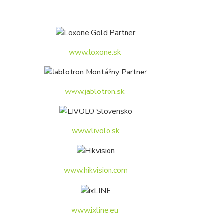
www.loxone.sk
www.jablotron.sk
www.livolo.sk
www.hikvision.com
www.ixline.eu