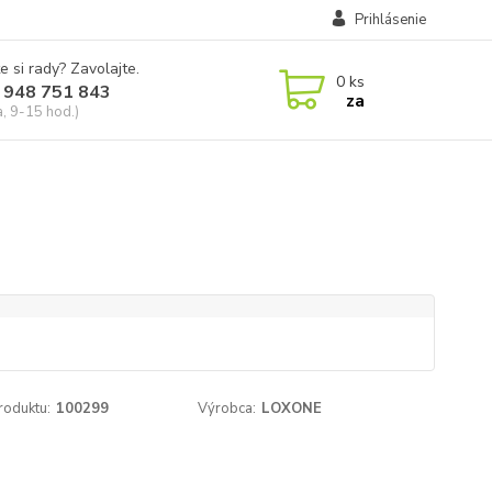
Prihlásenie
e si rady? Zavolajte.
0
ks
 948 751 843
za
a, 9-15 hod.)
roduktu:
100299
Výrobca:
LOXONE