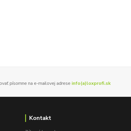
ovať písomne na e-mailovej adrese
info(a)loxprofi.sk
Kontakt