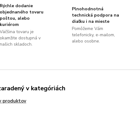
Rýchle dodanie
Plnohodnotná
objednaného tovaru
technická podpora na
poštou, alebo
diaľku i na mieste
kuriérom
Pomôžeme Vám
Väčšina tovaru je
telefonicky, e-mailom,
okamžite dostupná v
alebo osobne.
našich skladoch.
zaradený v kategóriách
v produktov