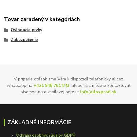
Tovar zaradený v kategóriách
Ovládacie prvky
Zabezpečenie
V prípade otázok sme Vám k dispozícii telefonicky aj cez
whatsapp na
+421 948 751 843
, alebo nás môžete kontaktovať
písomne na e-mailovej adrese
info(a)loxprofi.sk
ZÁKLADNÉ INFORMÁCIE
Ochrana osobných údajov GDPR