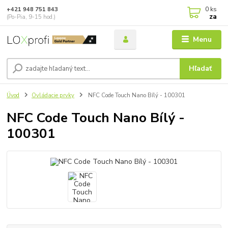
0
ks
+421 948 751 843
za
(Po-Pia, 9-15 hod.)
Menu
Hľadať
Úvod
Ovládacie prvky
NFC Code Touch Nano Bílý - 100301
NFC Code Touch Nano Bílý -
100301