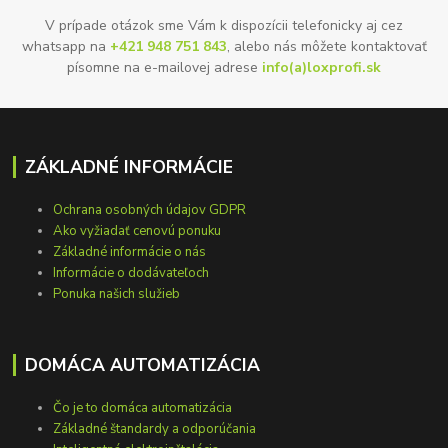
V prípade otázok sme Vám k dispozícii telefonicky aj cez
whatsapp na
+421 948 751 843
, alebo nás môžete kontaktovať
písomne na e-mailovej adrese
info(a)loxprofi.sk
ZÁKLADNÉ INFORMÁCIE
Ochrana osobných údajov GDPR
Ako vyžiadať cenovú ponuku
Základné informácie o nás
Informácie o dodávateľoch
Ponuka našich služieb
DOMÁCA AUTOMATIZÁCIA
Čo je to domáca automatizácia
Základné štandardy a odporúčania