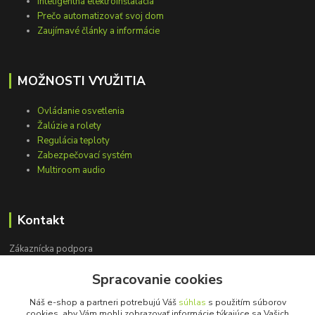
Inteligentná elektroinštalácia
Prečo automatizovať svoj dom
Zaujímavé články a informácie
MOŽNOSTI VYUŽITIA
Ovládanie osvetlenia
Žalúzie a rolety
Regulácia teploty
Zabezpečovací systém
Multiroom audio
Kontakt
Zákaznícka podpora
+421 948 751 843
Spracovanie cookies
(Po-Pia, 9-15 hod.)
Náš e-shop a partneri potrebujú Váš
súhlas
s použitím súborov
info@loxprofi.sk
cookies, aby Vám mohli zobrazovať informácie týkajúce sa Vašich