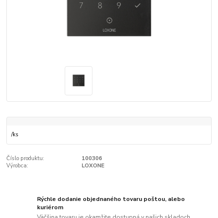
/
ks
Číslo produktu:
100306
Výrobca:
LOXONE
Rýchle dodanie objednaného tovaru poštou, alebo
kuriérom
Väčšina tovaru je okamžite dostupná v našich skladoch.