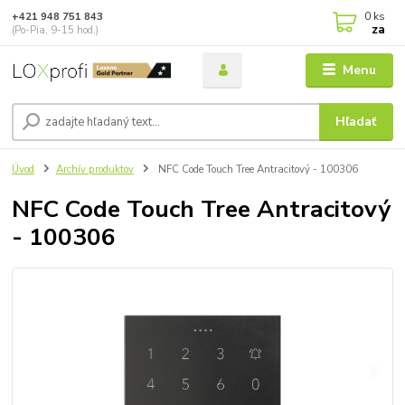
0
ks
+421 948 751 843
za
(Po-Pia, 9-15 hod.)
Menu
Hľadať
Úvod
Archív produktov
NFC Code Touch Tree Antracitový - 100306
NFC Code Touch Tree Antracitový
- 100306