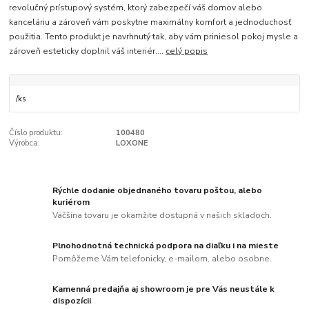
revolučný prístupový systém, ktorý zabezpečí váš domov alebo
kanceláriu a zároveň vám poskytne maximálny komfort a jednoduchosť
použitia. Tento produkt je navrhnutý tak, aby vám priniesol pokoj mysle a
zároveň esteticky doplnil váš interiér....
celý popis
/
ks
Číslo produktu:
100480
Výrobca:
LOXONE
Rýchle dodanie objednaného tovaru poštou, alebo
kuriérom
Väčšina tovaru je okamžite dostupná v našich skladoch.
Plnohodnotná technická podpora na diaľku i na mieste
Pomôžeme Vám telefonicky, e-mailom, alebo osobne.
Kamenná predajňa aj showroom je pre Vás neustále k
dispozícii