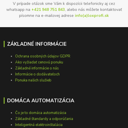
V prípade otázok sme Vám k dispozícii telefonicky aj cez
whatsapp na
+421 948 751 843
, alebo nás môžete kontaktovať
písomne na e-mailovej adrese
info(a)loxprofi.sk
ZÁKLADNÉ INFORMÁCIE
Ochrana osobných údajov GDPR
Ako vyžiadať cenovú ponuku
Základné informácie o nás
Informácie o dodávateľoch
Ponuka našich služieb
DOMÁCA AUTOMATIZÁCIA
Čo je to domáca automatizácia
Základné štandardy a odporúčania
Inteligentná elektroinštalácia