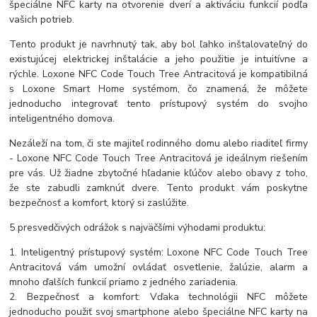
špeciálne NFC karty na otvorenie dverí a aktiváciu funkcií podľa
vašich potrieb.
Tento produkt je navrhnutý tak, aby bol ľahko inštalovateľný do
existujúcej elektrickej inštalácie a jeho použitie je intuitívne a
rýchle. Loxone NFC Code Touch Tree Antracitová je kompatibilná
s Loxone Smart Home systémom, čo znamená, že môžete
jednoducho integrovať tento prístupový systém do svojho
inteligentného domova.
Nezáleží na tom, či ste majiteľ rodinného domu alebo riaditeľ firmy
- Loxone NFC Code Touch Tree Antracitová je ideálnym riešením
pre vás. Už žiadne zbytočné hľadanie kľúčov alebo obavy z toho,
že ste zabudli zamknúť dvere. Tento produkt vám poskytne
bezpečnosť a komfort, ktorý si zaslúžite.
5 presvedčivých odrážok s najväčšími výhodami produktu:
1. Inteligentný prístupový systém: Loxone NFC Code Touch Tree
Antracitová vám umožní ovládať osvetlenie, žalúzie, alarm a
mnoho ďalších funkcií priamo z jedného zariadenia.
2. Bezpečnosť a komfort: Vďaka technológii NFC môžete
jednoducho použiť svoj smartphone alebo špeciálne NFC karty na