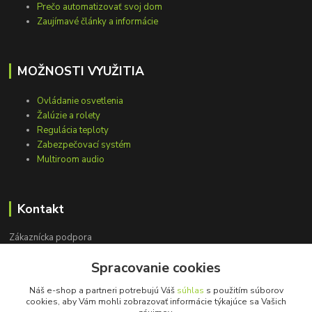
Prečo automatizovať svoj dom
Zaujímavé články a informácie
MOŽNOSTI VYUŽITIA
Ovládanie osvetlenia
Žalúzie a rolety
Regulácia teploty
Zabezpečovací systém
Multiroom audio
Kontakt
Zákaznícka podpora
+421 948 751 843
Spracovanie cookies
(Po-Pia, 9-15 hod.)
Náš e-shop a partneri potrebujú Váš
súhlas
s použitím súborov
info@loxprofi.sk
cookies, aby Vám mohli zobrazovať informácie týkajúce sa Vašich