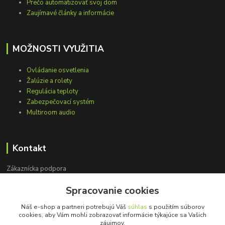
Prečo automatizovať svoj dom
Zaujímavé články a informácie
MOŽNOSTI VYUŽITIA
Ovládanie osvetlenia
Žalúzie a rolety
Regulácia teploty
Zabezpečovací systém
Multiroom audio
Kontakt
Zákaznícka podpora
+421 948 751 843
Spracovanie cookies
(Po-Pia, 9-15 hod.)
Náš e-shop a partneri potrebujú Váš
súhlas
s použitím súborov
info@loxprofi.sk
cookies, aby Vám mohli zobrazovať informácie týkajúce sa Vašich
záujmov.