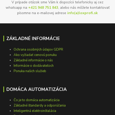
V prípade otázok sme Vám k dispozícii telefonicky aj cez
whatsapp na
+421 948 751 843
, alebo nás môžete kontaktovať
písomne na e-mailovej adrese
info(a)loxprofi.sk
ZÁKLADNÉ INFORMÁCIE
Ochrana osobných údajov GDPR
Ako vyžiadať cenovú ponuku
Základné informácie o nás
Informácie o dodávateľoch
Ponuka našich služieb
DOMÁCA AUTOMATIZÁCIA
Čo je to domáca automatizácia
Základné štandardy a odporúčania
Inteligentná elektroinštalácia