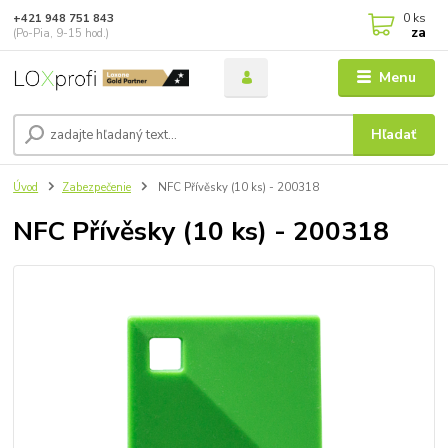
0
ks
+421 948 751 843
za
(Po-Pia, 9-15 hod.)
Menu
Hľadať
Úvod
Zabezpečenie
NFC Přívěsky (10 ks) - 200318
NFC Přívěsky (10 ks) - 200318