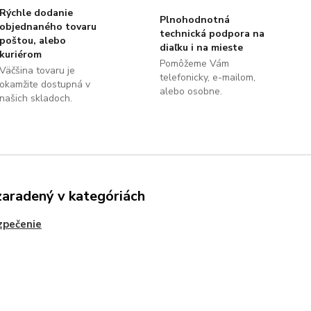
Rýchle dodanie
Plnohodnotná
objednaného tovaru
technická podpora na
poštou, alebo
diaľku i na mieste
kuriérom
Pomôžeme Vám
Väčšina tovaru je
telefonicky, e-mailom,
okamžite dostupná v
alebo osobne.
našich skladoch.
zaradený v kategóriách
zpečenie