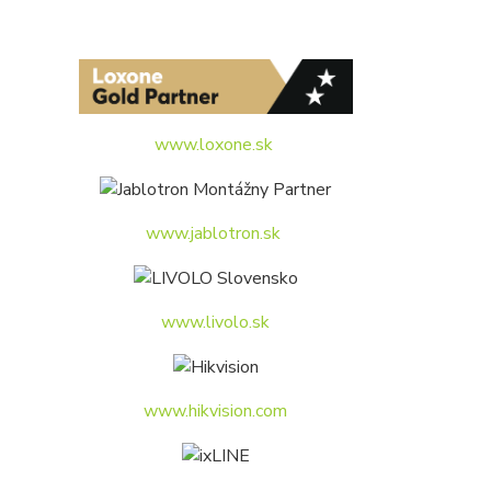
www.loxone.sk
www.jablotron.sk
www.livolo.sk
www.hikvision.com