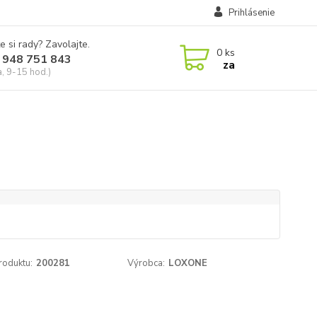
Prihlásenie
e si rady? Zavolajte.
0
ks
 948 751 843
za
a, 9-15 hod.)
roduktu:
200281
Výrobca:
LOXONE