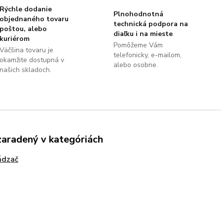
Rýchle dodanie
Plnohodnotná
objednaného tovaru
technická podpora na
poštou, alebo
diaľku i na mieste
kuriérom
Pomôžeme Vám
Väčšina tovaru je
telefonicky, e-mailom,
okamžite dostupná v
alebo osobne.
našich skladoch.
zaradený v kategóriách
ádzač