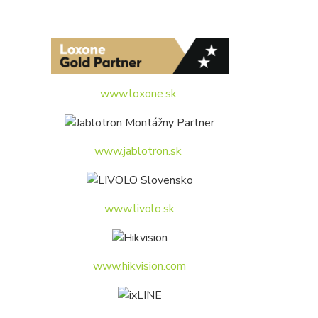
www.loxone.sk
www.jablotron.sk
www.livolo.sk
www.hikvision.com