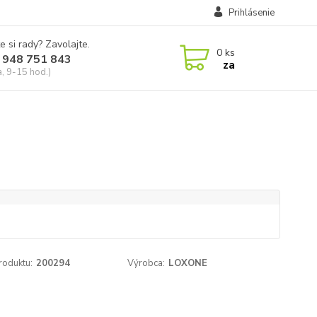
Prihlásenie
e si rady? Zavolajte.
0
ks
 948 751 843
za
a, 9-15 hod.)
roduktu:
200294
Výrobca:
LOXONE