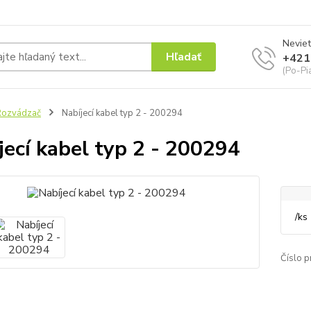
Neviet
Hľadať
+421
(Po-Pi
Rozvádzač
Nabíjecí kabel typ 2 - 200294
jecí kabel typ 2 - 200294
/
ks
Číslo p