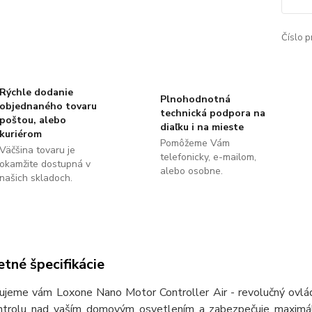
Číslo p
Rýchle dodanie
Plnohodnotná
objednaného tovaru
technická podpora na
poštou, alebo
diaľku i na mieste
kuriérom
Pomôžeme Vám
Väčšina tovaru je
telefonicky, e-mailom,
okamžite dostupná v
alebo osobne.
našich skladoch.
tné špecifikácie
ujeme vám Loxone Nano Motor Controller Air - revolučný ovládač
ntrolu nad vaším domovým osvetlením a zabezpečuje maximáln