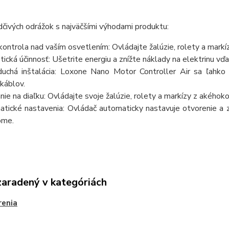
čivých odrážok s najväčšími výhodami produktu:
kontrola nad vaším osvetlením: Ovládajte žalúzie, rolety a markí
tická účinnosť: Ušetrite energiu a znížte náklady na elektrinu vď
duchá inštalácia: Loxone Nano Motor Controller Air sa ľahko
 káblov.
nie na diaľku: Ovládajte svoje žalúzie, rolety a markízy z akéh
tické nastavenia: Ovládač automaticky nastavuje otvorenie a z
ome.
zaradený v kategóriách
renia