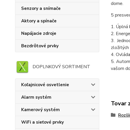
dome.
Senzory a snímače
5 presved
Aktory a spínače
1. Úplná 
Napájacie zdroje
2. Energe
3. Jedno
Bezdrôtové prvky
zložitých
4. Ovláda
5. Automa
DOPLNKOVÝ SORTIMENT
vašom d
Koľajnicové osvetlenie
Alarm systém
Tovar 
Kamerový systém
Rozší
WiFi a sieťové prvky