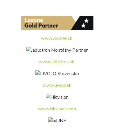
www.loxone.sk
www.jablotron.sk
www.livolo.sk
www.hikvision.com