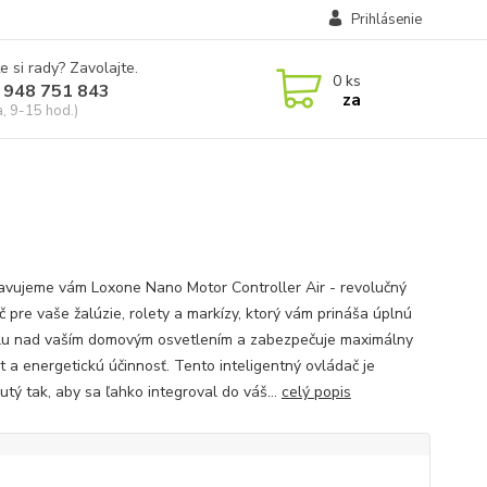
Prihlásenie
e si rady? Zavolajte.
0
ks
 948 751 843
za
a, 9-15 hod.)
avujeme vám Loxone Nano Motor Controller Air - revolučný
č pre vaše žalúzie, rolety a markízy, ktorý vám prináša úplnú
lu nad vaším domovým osvetlením a zabezpečuje maximálny
t a energetickú účinnosť. Tento inteligentný ovládač je
utý tak, aby sa ľahko integroval do váš...
celý popis