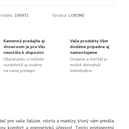
roduktu:
100472
Výrobca:
LOXONE
Kamenná predajňa aj
Vaše produkty Vám
showroom je pre Vás
dodáme prípadne aj
neustále k dispozícii
namontujeme
Objednávku si môžete
Dodanie a montáž je
vyzdvihnúť aj osobne
možné dohodnúť
na našej predajni.
individuálne.
 pre vaše žalúzie, rolety a markízy, ktorý vám prináša
y komfort a energetickú účinnosť. Tento inteligentný