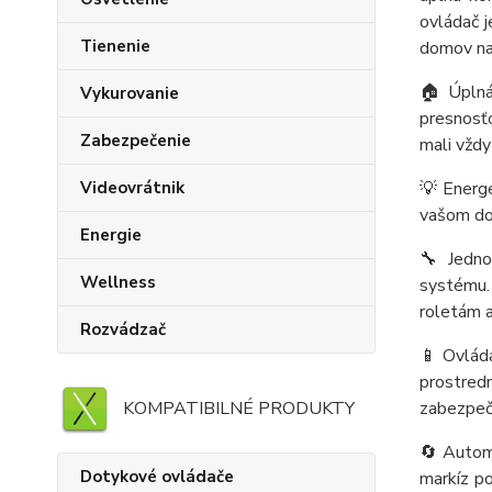
ovládač j
Tienenie
domov na
🏠 Úplná
Vykurovanie
presnosťo
Zabezpečenie
mali vžd
Videovrátnik
💡 Energe
vašom dom
Energie
🔧 Jedno
Wellness
systému. 
roletám a
Rozvádzač
📱 Ovláda
prostred
KOMPATIBILNÉ PRODUKTY
zabezpeč
🔄 Automa
Dotykové ovládače
markíz po