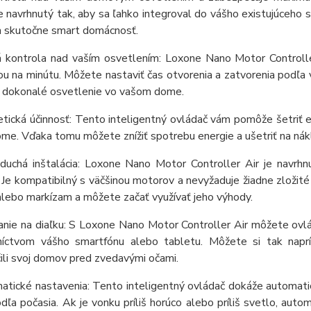
e navrhnutý tak, aby sa ľahko integroval do vášho existujúceho
 skutočne smart domácnosť.
 kontrola nad vaším osvetlením: Loxone Nano Motor Controller
u na minútu. Môžete nastaviť čas otvorenia a zatvorenia podľa v
y dokonalé osvetlenie vo vašom dome.
tická účinnosť: Tento inteligentný ovládač vám pomôže šetriť 
e. Vďaka tomu môžete znížiť spotrebu energie a ušetriť na nákl
duchá inštalácia: Loxone Nano Motor Controller Air je navrhn
Je kompatibilný s väčšinou motorov a nevyžaduje žiadne zložité k
lebo markízam a môžete začať využívať jeho výhody.
nie na diaľku: S Loxone Nano Motor Controller Air môžete ovlá
níctvom vášho smartfónu alebo tabletu. Môžete si tak naprí
ili svoj domov pred zvedavými očami.
tické nastavenia: Tento inteligentný ovládač dokáže automaticky
dľa počasia. Ak je vonku príliš horúco alebo príliš svetlo, auto