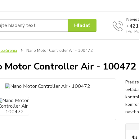
Neviet
Hľadať
+421
(Po-Pi
ozšírenia
Nano Motor Controller Air - 100472
 Motor Controller Air - 100472
Predst
ovláda
kontro
komfor
navrhn
/
ks