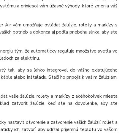
 systému a priniesol vám úžasné výhody, ktoré zmenia váš
 Air vám umožňuje ovládať žalúzie, rolety a markízy s
ašich potrieb a dokonca aj podľa priebehu slnka, aby ste
energiu tým, že automaticky reguluje množstvo svetla vo
adoch za elektrinu.
utý tak, aby sa ľahko integroval do vášho existujúceho
áble alebo inštaláciu. Stačí ho pripojiť k vašim žalúziám,
dať vaše žalúzie, rolety a markízy z akéhokoľvek miesta
klad zatvoriť žalúzie, keď ste na dovolenke, aby ste
 nastaviť otvorenie a zatvorenie vašich žalúzií, roliet a
maticky ich zatvorí, aby udržal príjemnú teplotu vo vašom