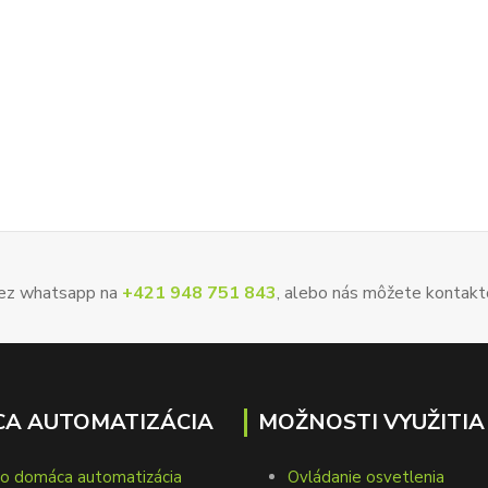
 cez whatsapp na
+421 948 751 843
, alebo nás môžete kontakt
A AUTOMATIZÁCIA
MOŽNOSTI VYUŽITIA
to domáca automatizácia
Ovládanie osvetlenia