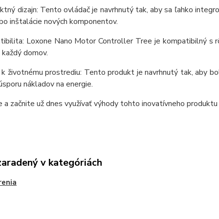
tný dizajn: Tento ovládač je navrhnutý tak, aby sa ľahko integ
bo inštalácie nových komponentov.
ibilita: Loxone Nano Motor Controller Tree je kompatibilný s r
e každý domov.
 k životnému prostrediu: Tento produkt je navrhnutý tak, aby bo
 úsporu nákladov na energie.
 a začnite už dnes využívať výhody tohto inovatívneho produkt
zaradený v kategóriách
renia