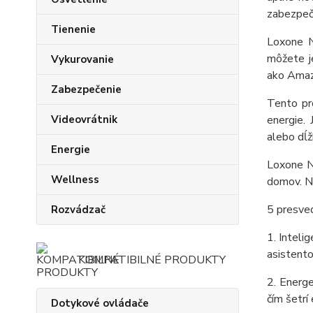
zabezpeči
Tienenie
Loxone N
môžete j
Vykurovanie
ako Amaz
Zabezpečenie
Tento pr
Videovrátnik
energie.
alebo dĺ
Energie
Loxone Na
Wellness
domov. Ne
5 presved
Rozvádzač
1. Inteli
asistent
KOMPATIBILNÉ PRODUKTY
2. Energ
čím šetrí
Dotykové ovládače