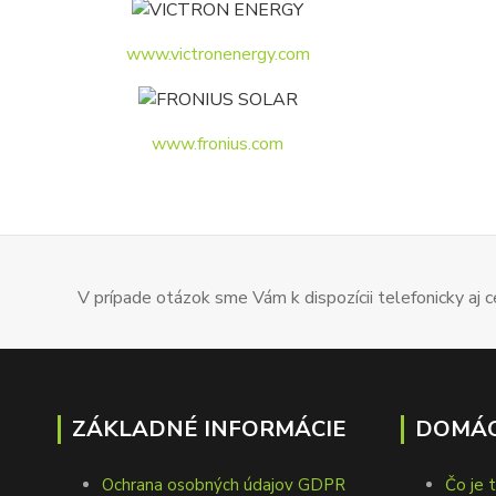
www.victronenergy.com
www.fronius.com
V prípade otázok sme Vám k dispozícii telefonicky aj
ZÁKLADNÉ INFORMÁCIE
DOMÁC
Ochrana osobných údajov GDPR
Čo je 