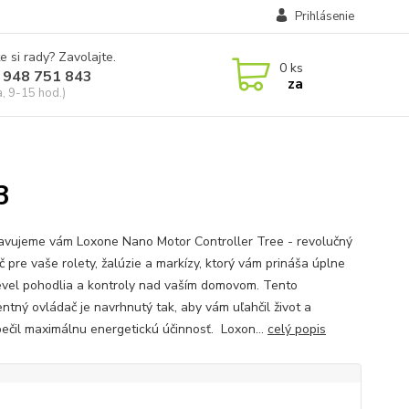
Prihlásenie
e si rady? Zavolajte.
0
ks
 948 751 843
za
a, 9-15 hod.)
3
avujeme vám Loxone Nano Motor Controller Tree - revolučný
č pre vaše rolety, žalúzie a markízy, ktorý vám prináša úplne
evel pohodlia a kontroly nad vaším domovom. Tento
entný ovládač je navrhnutý tak, aby vám uľahčil život a
ečil maximálnu energetickú účinnosť. Loxon...
celý popis