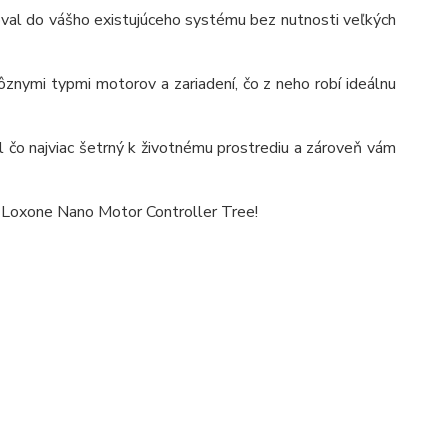
roval do vášho existujúceho systému bez nutnosti veľkých
ôznymi typmi motorov a zariadení, čo z neho robí ideálnu
l čo najviac šetrný k životnému prostrediu a zároveň vám
u Loxone Nano Motor Controller Tree!