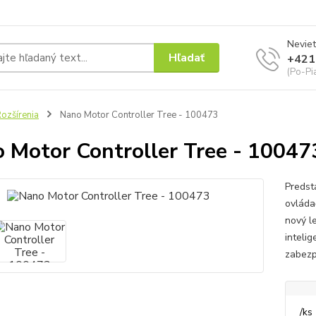
Neviet
Hľadať
+421
(Po-Pi
ozšírenia
Nano Motor Controller Tree - 100473
 Motor Controller Tree - 10047
Predst
ovláda
nový l
intelig
zabezp
/
ks