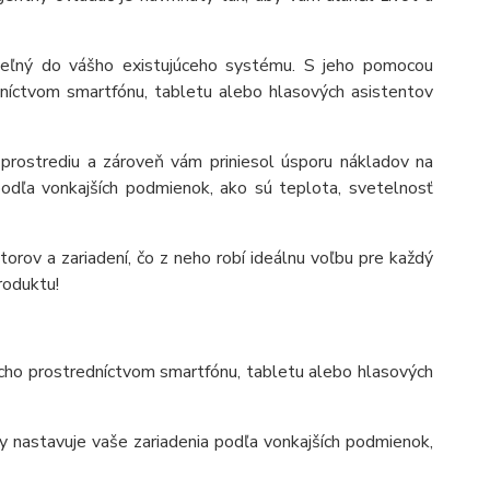
teľný do vášho existujúceho systému. S jeho pomocou
dníctvom smartfónu, tabletu alebo hlasových asistentov
 prostrediu a zároveň vám priniesol úsporu nákladov na
podľa vonkajších podmienok, ako sú teplota, svetelnosť
rov a zariadení, čo z neho robí ideálnu voľbu pre každý
roduktu!
ducho prostredníctvom smartfónu, tabletu alebo hlasových
 nastavuje vaše zariadenia podľa vonkajších podmienok,