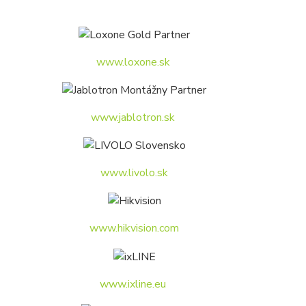
www.loxone.sk
www.jablotron.sk
www.livolo.sk
www.hikvision.com
www.ixline.eu