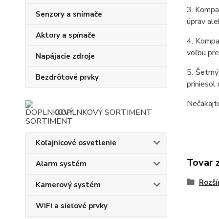
3. Kompak
Senzory a snímače
úprav ale
Aktory a spínače
4. Kompat
voľbu pr
Napájacie zdroje
5. Šetrný
Bezdrôtové prvky
priniesol
Nečakajte
DOPLNKOVÝ SORTIMENT
Koľajnicové osvetlenie
Tovar 
Alarm systém
Rozší
Kamerový systém
WiFi a sieťové prvky