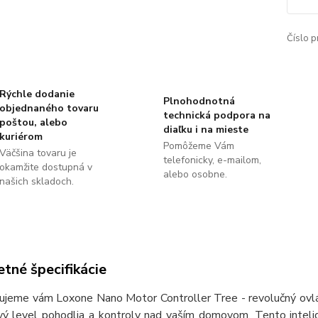
Číslo p
Rýchle dodanie
Plnohodnotná
objednaného tovaru
technická podpora na
poštou, alebo
diaľku i na mieste
kuriérom
Pomôžeme Vám
Väčšina tovaru je
telefonicky, e-mailom,
okamžite dostupná v
alebo osobne.
našich skladoch.
tné špecifikácie
jeme vám Loxone Nano Motor Controller Tree - revolučný ovláda
vý level pohodlia a kontroly nad vaším domovom. Tento intelige