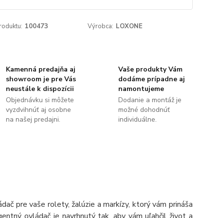
roduktu:
100473
Výrobca:
LOXONE
Kamenná predajňa aj
Vaše produkty Vám
showroom je pre Vás
dodáme prípadne aj
neustále k dispozícii
namontujeme
Objednávku si môžete
Dodanie a montáž je
vyzdvihnúť aj osobne
možné dohodnúť
na našej predajni.
individuálne.
č pre vaše rolety, žalúzie a markízy, ktorý vám prináša
ntný ovládač je navrhnutý tak, aby vám uľahčil život a