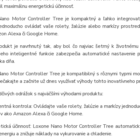
l maximálnu energetickú účinnosť.
ano Motor Controller Tree je kompaktný a ľahko integrova
ednoducho ovládať vaše rolety, žalúzie alebo markízy prostre
on Alexa či Google Home.
odukt je navrhnutý tak, aby bol čo najviac šetrný k životnému
 Jeho inteligentné funkcie zabezpečia automatické nastavenie 
žka dňa.
no Motor Controller Tree je kompatibilný s rôznymi typmi moto
čakajte a začnite už dnes využívať výhody tohto inovatívneho p
čivých odrážok s najväčšími výhodami produktu:
gentná kontrola: Ovládajte vaše rolety, žalúzie a markízy jedno
ov ako Amazon Alexa či Google Home.
etická účinnosť: Loxone Nano Motor Controller Tree automaticky
 energiu a znižuje náklady na vykurovanie a chladenie.