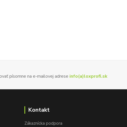
ovať písomne na e-mailovej adrese
info(a)loxprofi.sk
Kontakt
Zákaznícka podpora