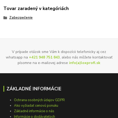
Tovar zaradený v kategóriách
Zabezpečenie
V prípade otázok sme Vám k dispozícii telefonicky aj cez
whatsapp na
+421 948 751 843
, alebo nás môžete kontaktovať
písomne na e-mailovej adrese
info(a)loxprofi.sk
ZÁKLADNÉ INFORMÁCIE
Ochrana osobných údajov GDPR
Ako vyžiadať cenovú ponuku
Základné informácie o nás
Informácie o dodávateľoch