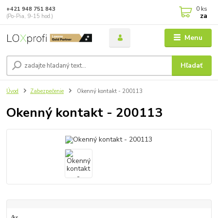
0
ks
+421 948 751 843
za
(Po-Pia, 9-15 hod.)
Menu
Hľadať
Úvod
Zabezpečenie
Okenný kontakt - 200113
Okenný kontakt - 200113
/
ks