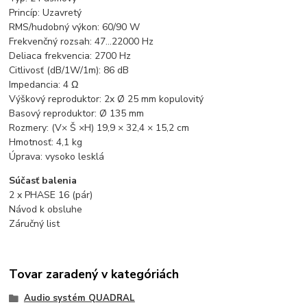
Princíp: Uzavretý
RMS/hudobný výkon: 60/90 W
Frekvenčný rozsah: 47…22000 Hz
Deliaca frekvencia: 2700 Hz
Citlivosť (dB/1W/1m): 86 dB
Impedancia: 4 Ω
Výškový reproduktor: 2x Ø 25 mm kopulovitý
Basový reproduktor: Ø 135 mm
Rozmery: (V× Š ×H) 19,9 × 32,4 × 15,2 cm
Hmotnosť: 4,1 kg
Úprava: vysoko lesklá
Súčasť balenia
2 x PHASE 16 (pár)
Návod k obsluhe
Záručný list
Tovar zaradený v kategóriách
Audio systém QUADRAL