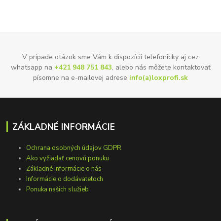
V prípade otázok sme Vám k dispozícii telefonicky aj cez
whatsapp na
+421 948 751 843
, alebo nás môžete kontaktovať
písomne na e-mailovej adrese
info(a)loxprofi.sk
ZÁKLADNÉ INFORMÁCIE
Ochrana osobných údajov GDPR
Ako vyžiadať cenovú ponuku
Základné informácie o nás
Informácie o dodávateľoch
Ponuka našich služieb