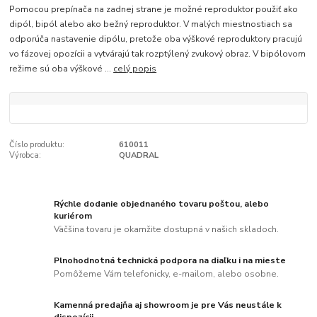
Pomocou prepínača na zadnej strane je možné reproduktor použiť ako
dipól, bipól alebo ako bežný reproduktor. V malých miestnostiach sa
odporúča nastavenie dipólu, pretože oba výškové reproduktory pracujú
vo fázovej opozícii a vytvárajú tak rozptýlený zvukový obraz. V bipólovom
režime sú oba výškové ...
celý popis
Číslo produktu:
610011
Výrobca:
QUADRAL
Rýchle dodanie objednaného tovaru poštou, alebo
kuriérom
Väčšina tovaru je okamžite dostupná v našich skladoch.
Plnohodnotná technická podpora na diaľku i na mieste
Pomôžeme Vám telefonicky, e-mailom, alebo osobne.
Kamenná predajňa aj showroom je pre Vás neustále k
dispozícii