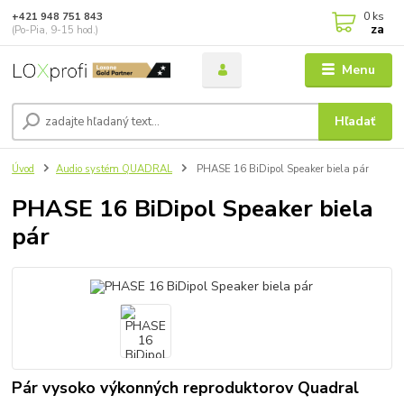
0
ks
+421 948 751 843
za
(Po-Pia, 9-15 hod.)
Menu
Hľadať
Úvod
Audio systém QUADRAL
PHASE 16 BiDipol Speaker biela pár
PHASE 16 BiDipol Speaker biela
pár
Pár vysoko výkonných reproduktorov Quadral