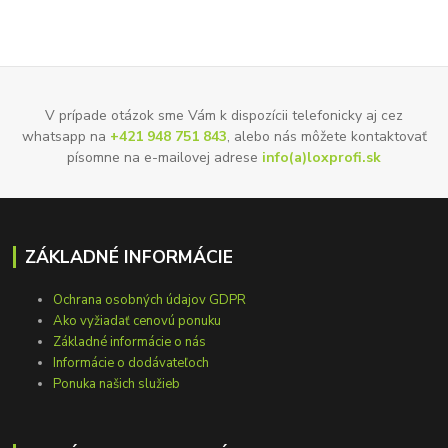
V prípade otázok sme Vám k dispozícii telefonicky aj cez
whatsapp na
+421 948 751 843
, alebo nás môžete kontaktovať
písomne na e-mailovej adrese
info(a)loxprofi.sk
ZÁKLADNÉ INFORMÁCIE
Ochrana osobných údajov GDPR
Ako vyžiadať cenovú ponuku
Základné informácie o nás
Informácie o dodávateľoch
Ponuka našich služieb