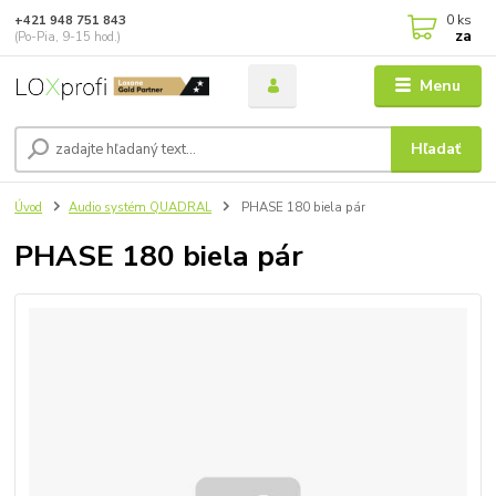
0
ks
+421 948 751 843
za
(Po-Pia, 9-15 hod.)
Menu
Hľadať
Úvod
Audio systém QUADRAL
PHASE 180 biela pár
PHASE 180 biela pár