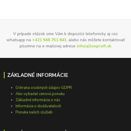
V prípade otázok sme Vám k dispozícii telefonicky aj cez
whatsapp na
+421 948 751 843
, alebo nás môžete kontaktovať
písomne na e-mailovej adrese
info(a)loxprofi.sk
ZÁKLADNÉ INFORMÁCIE
Ochrana osobných údajov GDPR
Ako vyžiadať cenovú ponuku
Základné informácie o nás
Informácie o dodávateľoch
Ponuka našich služieb