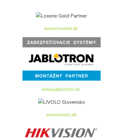
www.loxone.sk
www.jablotron.sk
www.livolo.sk