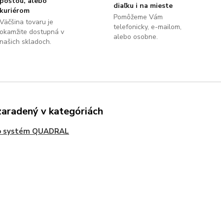
poštou, alebo
diaľku i na mieste
kuriérom
Pomôžeme Vám
Väčšina tovaru je
telefonicky, e-mailom,
okamžite dostupná v
alebo osobne.
našich skladoch.
zaradený v kategóriách
o systém QUADRAL