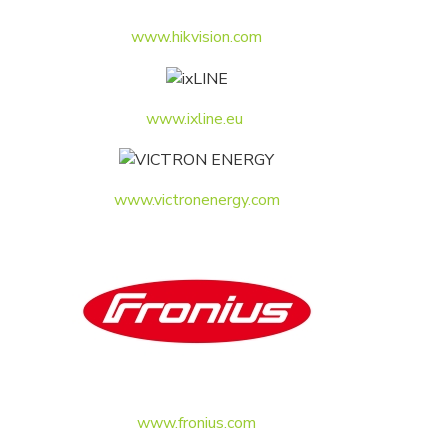
www.hikvision.com
www.ixline.eu
www.victronenergy.com
www.fronius.com