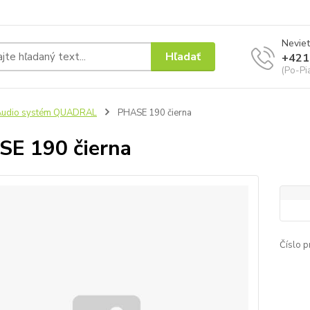
Neviet
Hľadať
+421
(Po-Pi
Audio systém QUADRAL
PHASE 190 čierna
E 190 čierna
Číslo p