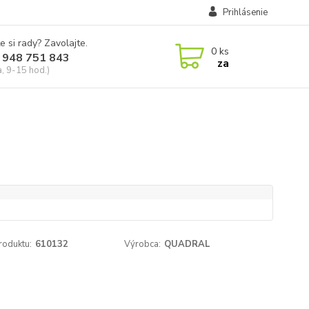
Prihlásenie
e si rady? Zavolajte.
0
ks
 948 751 843
za
a, 9-15 hod.)
roduktu:
610132
Výrobca:
QUADRAL