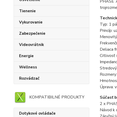
PHASE A1
trojrozm
Tienenie
Technic
Vykurovanie
Typ: 1 p
Princíp: 
Zabezpečenie
Menovitý
Frekvenč
Videovrátnik
Deliaca f
Citlivos
Energie
Impedanc
Wellness
Stredový
Rozmery:
Rozvádzač
Hmotnosť
Úprava: v
KOMPATIBILNÉ PRODUKTY
Súčasť b
2 x PHAS
Návod k 
Dotykové ovládače
Záručný l