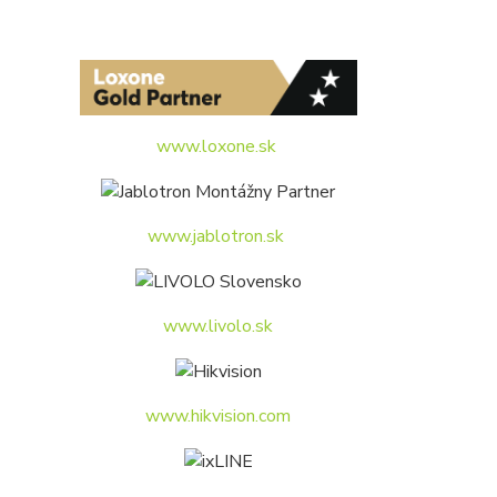
www.loxone.sk
www.jablotron.sk
www.livolo.sk
www.hikvision.com