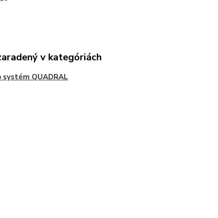
zaradený v kategóriách
o systém QUADRAL