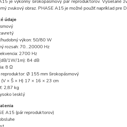
5 je výkonný širokopásmový pár reproduktorov. Vysielané zvuk
erný zvukový obraz. PHASE A15 je možné použiť napríklad pre D
ké údaje
ásmový
uzavretý
/hudobný výkon: 50/80 W
ný rozsah: 70…20000 Hz
rekvencia: 2700 Hz
ť (dB/1W/1m): 84 dB
ia: 8 Ω
 reproduktor: Ø 155 mm širokopásmový
 (V × Š × H) 17 × 16 × 23 cm
: 2,87 kg
ysoko lesklý
alenia
E A15 (pár reproduktorov)
obsluhe
ist