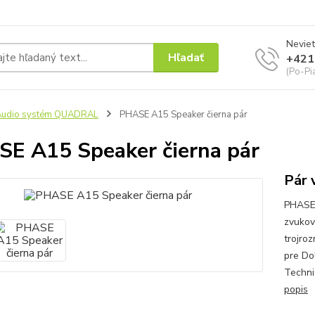
Neviet
Hľadať
+421
(Po-Pi
Audio systém QUADRAL
PHASE A15 Speaker čierna pár
E A15 Speaker čierna pár
Pár 
PHASE 
zvukov
trojro
pre Do
Techni
popis