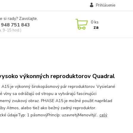
Prihlásenie
e si rady? Zavolajte.
0
ks
 948 751 843
za
a, 9-15 hod.)
vysoko výkonných reproduktorov Quadral
A15 je výkonný širokopásmový pár reproduktorov. Vysielané
é vlny sa odrážajú od stropu a vytvárajú fascinujúci
zmerný zvukový obraz. PHASE A15 je možné použiť napríklad
lby Atmos, alebo tiež ako bežný zadný reproduktor.
cké údajeTyp: 1 pásmovýPrincíp: uzavretýMenovitý/...
celý