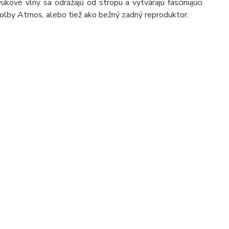
ové vlny sa odrážajú od stropu a vytvárajú fascinujúci
olby Atmos, alebo tiež ako bežný zadný reproduktor.