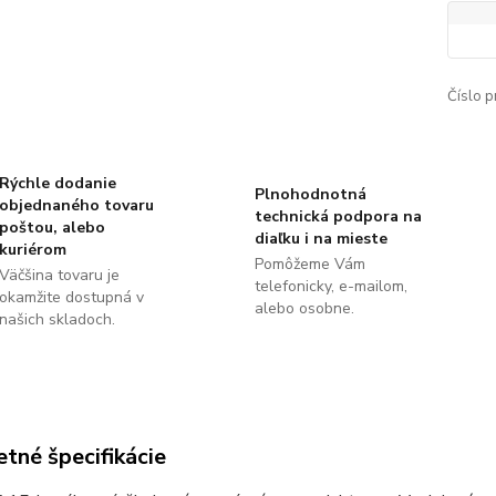
Číslo p
Rýchle dodanie
Plnohodnotná
objednaného tovaru
technická podpora na
poštou, alebo
diaľku i na mieste
kuriérom
Pomôžeme Vám
Väčšina tovaru je
telefonicky, e-mailom,
okamžite dostupná v
alebo osobne.
našich skladoch.
tné špecifikácie