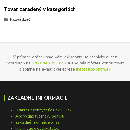
Tovar zaradený v kategóriách
Rozvádzač
V prípade otázok sme Vám k dispozícii telefonicky aj cez
whatsapp na
+421 948 751 843
, alebo nás môžete kontaktovať
písomne na e-mailovej adrese
info(a)loxprofi.sk
ZÁKLADNÉ INFORMÁCIE
Ochrana osobných údajov GDPR
Ako vyžiadať cenovú ponuku
Základné informácie o nás
Informácie o dodávateľoch