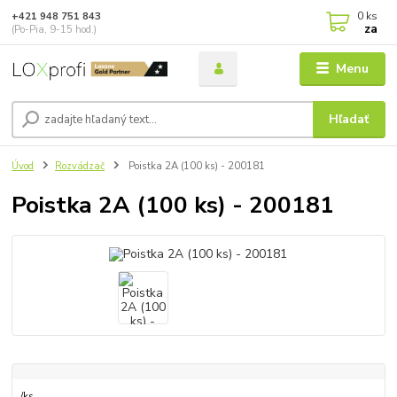
0
ks
+421 948 751 843
za
(Po-Pia, 9-15 hod.)
Menu
Hľadať
Úvod
Rozvádzač
Poistka 2A (100 ks) - 200181
Poistka 2A (100 ks) - 200181
/
ks