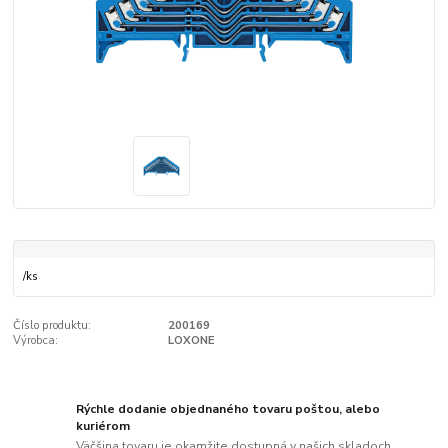
/
ks
Číslo produktu:
200169
Výrobca:
LOXONE
Rýchle dodanie objednaného tovaru poštou, alebo
kuriérom
Väčšina tovaru je okamžite dostupná v našich skladoch.