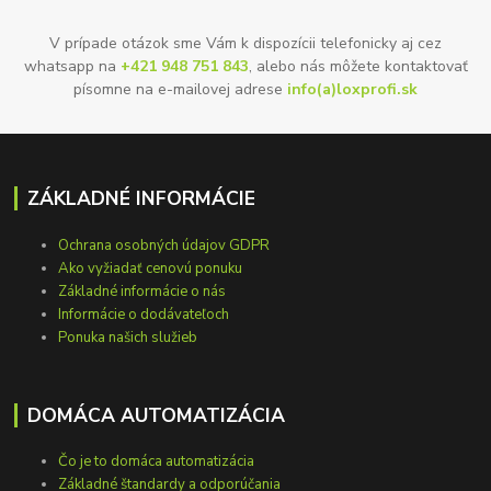
V prípade otázok sme Vám k dispozícii telefonicky aj cez
whatsapp na
+421 948 751 843
, alebo nás môžete kontaktovať
písomne na e-mailovej adrese
info(a)loxprofi.sk
ZÁKLADNÉ INFORMÁCIE
Ochrana osobných údajov GDPR
Ako vyžiadať cenovú ponuku
Základné informácie o nás
Informácie o dodávateľoch
Ponuka našich služieb
DOMÁCA AUTOMATIZÁCIA
Čo je to domáca automatizácia
Základné štandardy a odporúčania