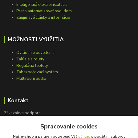
Inteligentná elektroinštalácia
Prečo automatizovať svoj dom
Zaujímavé články a informácie
MOŽNOSTI VYUŽITIA
Ovládanie osvetlenia
Žalúzie a rolety
Regulácia teploty
Zabezpečovací systém
Multiroom audio
Kontakt
Zákaznícka podpora
+421 948 751 843
Spracovanie cookies
(Po-Pia, 9-15 hod.)
Náš e-shop a partneri potrebujú Váš
súhlas
s použitím súborov
info@loxprofi.sk