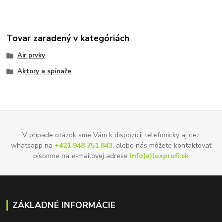
Tovar zaradený v kategóriách
Air prvky
Aktory a spínače
V prípade otázok sme Vám k dispozícii telefonicky aj cez
whatsapp na
+421 948 751 843
, alebo nás môžete kontaktovať
písomne na e-mailovej adrese
info(a)loxprofi.sk
ZÁKLADNÉ INFORMÁCIE