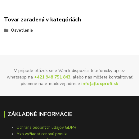
Tovar zaradený v kategóriách
Osvetlenie
V prípade otázok sme Vám k dispozícii telefonicky aj cez
whatsapp na
+421 948 751 843
, alebo nás môžete kontaktovať
písomne na e-mailovej adrese
info(a)loxprofi.sk
ZÁKLADNÉ INFORMÁCIE
Ochrana osobných údajov GDPR
Ako vyžiadať cenovú ponuku