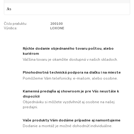
/
ks
Číslo produktu:
200100
Výrobca:
LOXONE
Rýchle dodanie objednaného tovaru poštou, alebo
kuriérom
Väčšina tovaru je okamžite dostupná v našich skladoch.
Plnohodnotná technická podpora na diaľku i na mieste
Pomôžeme Vám telefonicky, e-mailom, alebo osobne.
Kamenná predajňa aj showroom je pre Vás neustále k
dispozícii
Objednávku si môžete vyzdvihnúť aj osobne na našej
predajni.
Vaše produkty Vám dodáme prípadne aj namontujeme
Dodanie a montáž je možné dohodnúť individuálne.