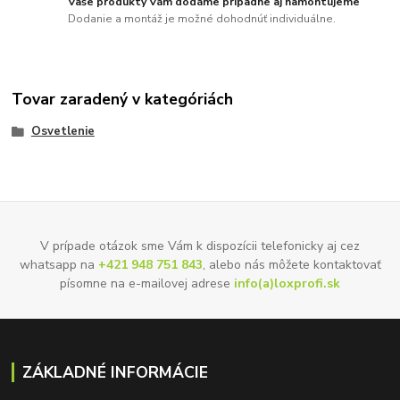
Vaše produkty Vám dodáme prípadne aj namontujeme
Dodanie a montáž je možné dohodnúť individuálne.
Tovar zaradený v kategóriách
Osvetlenie
V prípade otázok sme Vám k dispozícii telefonicky aj cez
whatsapp na
+421 948 751 843
, alebo nás môžete kontaktovať
písomne na e-mailovej adrese
info(a)loxprofi.sk
ZÁKLADNÉ INFORMÁCIE