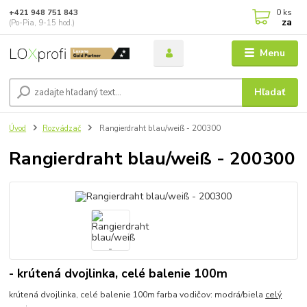
0
ks
+421 948 751 843
za
(Po-Pia, 9-15 hod.)
Menu
Hľadať
Úvod
Rozvádzač
Rangierdraht blau/weiß - 200300
Rangierdraht blau/weiß - 200300
- krútená dvojlinka, celé balenie 100m
krútená dvojlinka, celé balenie 100m farba vodičov: modrá/biela
celý