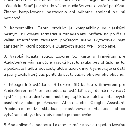
inštaláciu. Stačí ju vložiť do vášho AudioServera a začať používať.
Žiadne komplikované nastavenia ani odborné znalosti nie sú
potrebné.
2. Kompatibilita: Tento produkt je kompatibilný so všetkými
bežnými zvukovými formátmi a zariadeniami. Môžete ho použiť s
vaším smartfónom, tabletom, počítačom alebo akýmkoľvek iným
zariadením, ktoré podporuje Bluetooth alebo Wi-Fi pripojenie.
3. Vysoká kvalita zvuku: Loxone SD karta s firmvérom pre
AudioServer vám zaručuje vysokú kvalitu zvuku bez ohľadu na to,
či počúvate hudbu, podcasty alebo audioknihy. Vychutnajte si čistý
a jasný zvuk, ktorý vás pohltí do sveta vášho obľúbeného obsahu.
4. Inteligentné ovládanie: S Loxone SD kartou s firmvérom pre
AudioServer môžete jednoducho ovládať svoj domáci zvukový
systém prostredníctvom mobilnej aplikácie alebo hlasových
asistentov, ako je Amazon Alexa alebo Google Assistant.
Prepínanie medzi skladbami, nastavovanie hlasitosti alebo
vytváranie playlistov nikdy nebolo jednoduchšie.
5. Spoľahlivosť a podpora: Loxone je známa svojou spoľahlivosťou