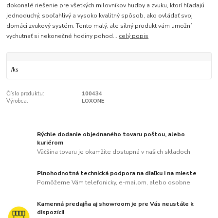
dokonalé riešenie pre všetkých milovníkov hudby a zvuku, ktorí hľadajú
jednoduchý, spoľahlivý a vysoko kvalitný spôsob, ako ovládať svoj
domáci zvukový systém. Tento malý, ale silný produkt vám umožní
vychutnať si nekonečné hodiny pohod...
celý popis
/
ks
Číslo produktu:
100434
Výrobca:
LOXONE
Rýchle dodanie objednaného tovaru poštou, alebo
kuriérom
Väčšina tovaru je okamžite dostupná v našich skladoch.
Plnohodnotná technická podpora na diaľku i na mieste
Pomôžeme Vám telefonicky, e-mailom, alebo osobne.
Kamenná predajňa aj showroom je pre Vás neustále k
dispozícii