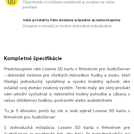
Objednávku si môžete vyzdvihnúť aj osobne na našej
predajni.
Vaše produkty Vám dodáme prípadne aj namontujeme
Dodanie a montáž je možné dohodnúť individuálne.
Kompletné špecifikácie
Predstavujeme vám Loxone SD kartu s firmvérom pre AudioServer
- dokonalé riešenie pre všetkých milovníkov hudby a zvuku, ktorí
hľadajú jednoduchý, spoľahlivý a vysoko kvalitný spôsob, ako
ovládať svoj domáci zvukový systém. Tento malý, ale silný produkt
vám umožní vychutnať si nekonečné hodiny pohodlia a zábavy s
vašou obľúbenou hudbou, podcastmi alebo audioknihami.
Tu je 5 dôvodov, prečo by ste si mali vybrať Loxone SD kartu s
firmvérom pre AudioServer:
1. Jednoduchá inštalácia: Loxone SD karta s firmvérom pre
AudioServer je navrhnutá tak, aby bola čo najjednoduchšia na