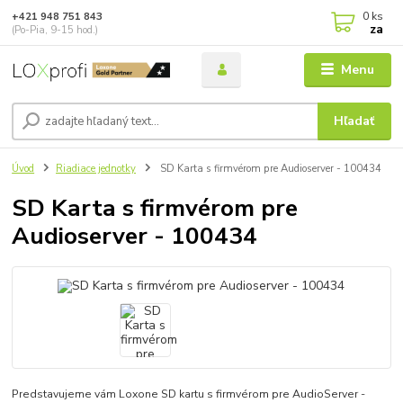
0
ks
+421 948 751 843
za
(Po-Pia, 9-15 hod.)
Menu
Hľadať
Úvod
Riadiace jednotky
SD Karta s firmvérom pre Audioserver - 100434
SD Karta s firmvérom pre
Audioserver - 100434
Predstavujeme vám Loxone SD kartu s firmvérom pre AudioServer -