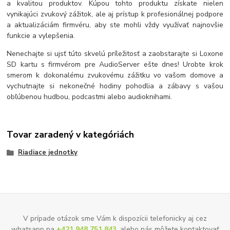
a kvalitou produktov. Kúpou tohto produktu získate nielen
vynikajúci zvukový zážitok, ale aj prístup k profesionálnej podpore
a aktualizáciám firmvéru, aby ste mohli vždy využívať najnovšie
funkcie a vylepšenia.
Nenechajte si ujsť túto skvelú príležitosť a zaobstarajte si Loxone
SD kartu s firmvérom pre AudioServer ešte dnes! Urobte krok
smerom k dokonalému zvukovému zážitku vo vašom domove a
vychutnajte si nekonečné hodiny pohodlia a zábavy s vašou
obľúbenou hudbou, podcastmi alebo audioknihami.
Tovar zaradený v kategóriách
Riadiace jednotky
V prípade otázok sme Vám k dispozícii telefonicky aj cez
whatsapp na
+421 948 751 843
, alebo nás môžete kontaktovať