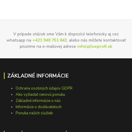
V prípade otázok sme Vám k dispozícii telefonicky aj cez
whatsapp na
+421 948 751 843
, alebo nás môžete kontaktovať
písomne na e-mailovej adrese
info(a)loxprofi.sk
ZÁKLADNÉ INFORMÁCIE
Ochrana osobných údajov GDPR
Ako vyžiadať cenovú ponuku
Základné informácie o nás
Informácie o dodávateľoch
Ponuka našich služieb