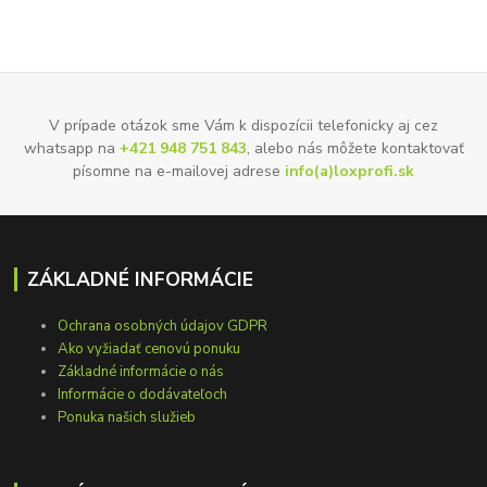
V prípade otázok sme Vám k dispozícii telefonicky aj cez
whatsapp na
+421 948 751 843
, alebo nás môžete kontaktovať
písomne na e-mailovej adrese
info(a)loxprofi.sk
ZÁKLADNÉ INFORMÁCIE
Ochrana osobných údajov GDPR
Ako vyžiadať cenovú ponuku
Základné informácie o nás
Informácie o dodávateľoch
Ponuka našich služieb