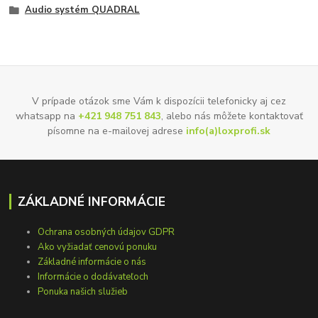
Audio systém QUADRAL
V prípade otázok sme Vám k dispozícii telefonicky aj cez
whatsapp na
+421 948 751 843
, alebo nás môžete kontaktovať
písomne na e-mailovej adrese
info(a)loxprofi.sk
ZÁKLADNÉ INFORMÁCIE
Ochrana osobných údajov GDPR
Ako vyžiadať cenovú ponuku
Základné informácie o nás
Informácie o dodávateľoch
Ponuka našich služieb