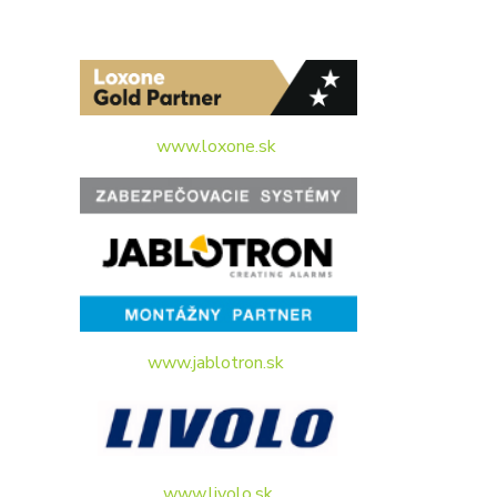
www.loxone.sk
www.jablotron.sk
www.livolo.sk