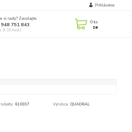
Prihlásenie
e si rady? Zavolajte.
0
ks
 948 751 843
za
a, 9-15 hod.)
roduktu:
610037
Výrobca:
QUADRAL