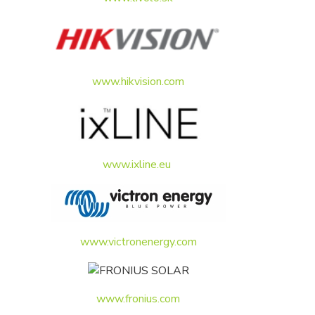
www.hikvision.com
www.ixline.eu
www.victronenergy.com
www.fronius.com