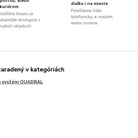
poštou, alebo
diaľku i na mieste
kuriérom
Pomôžeme Vám
Väčšina tovaru je
telefonicky, e-mailom,
okamžite dostupná v
alebo osobne.
našich skladoch.
zaradený v kategóriách
o systém QUADRAL