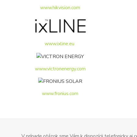
www.hikvision.com
www.ixline.eu
www.victronenergy.com
www.fronius.com
V prípade otázok sme Vám k dispozícii telefonicky aj