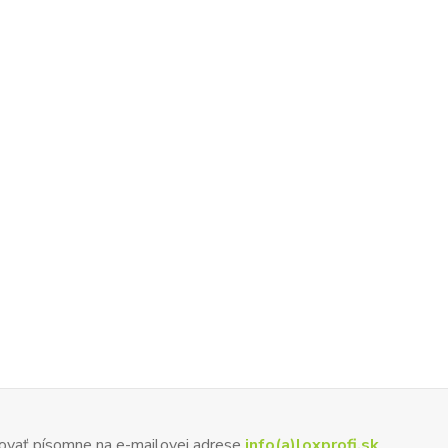
ovať písomne na e-mailovej adrese
info(a)loxprofi.sk