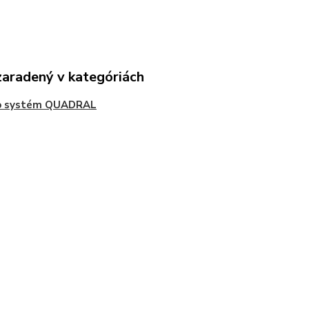
zaradený v kategóriách
o systém QUADRAL