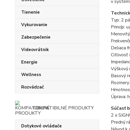
v systém
Tienenie
Technic
Typ: 2 p
Vykurovanie
Princíp: 
Menovitý
Zabezpečenie
Frekvenč
Deliaca f
Videovrátnik
Citlivos
Impedanc
Energie
Výškový 
Wellness
Basový r
Rozmery:
Rozvádzač
Hmotnosť
Úprava: 
KOMPATIBILNÉ PRODUKTY
Súčasť b
2 x SIGN
Predný r
Dotykové ovládače
Návod k 