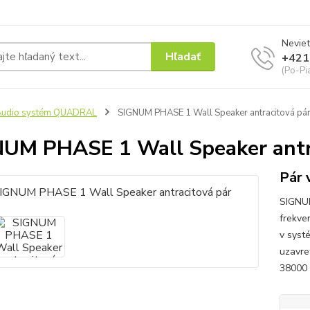
Neviet
Hľadať
+421
(Po-Pi
Audio systém QUADRAL
SIGNUM PHASE 1 Wall Speaker antracitová pá
UM PHASE 1 Wall Speaker antr
Pár 
SIGNUM
frekve
v syst
uzavre
38000 