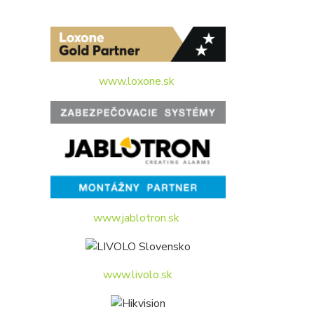
www.loxone.sk
www.jablotron.sk
www.livolo.sk