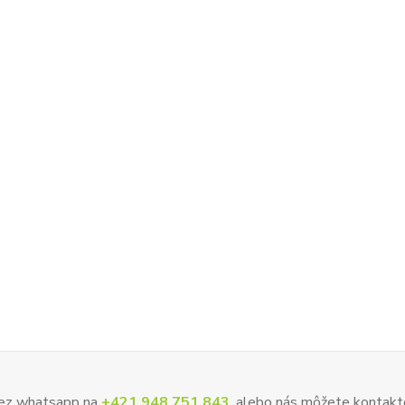
 cez whatsapp na
+421 948 751 843
, alebo nás môžete kontakt