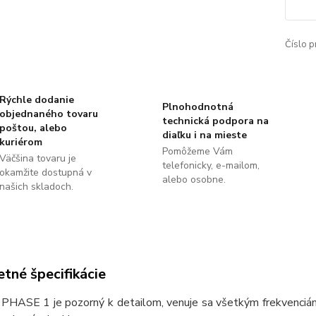
Číslo p
Rýchle dodanie
Plnohodnotná
objednaného tovaru
technická podpora na
poštou, alebo
diaľku i na mieste
kuriérom
Pomôžeme Vám
Väčšina tovaru je
telefonicky, e-mailom,
okamžite dostupná v
alebo osobne.
našich skladoch.
tné špecifikácie
HASE 1 je pozorný k detailom, venuje sa všetkým frekvenciám a