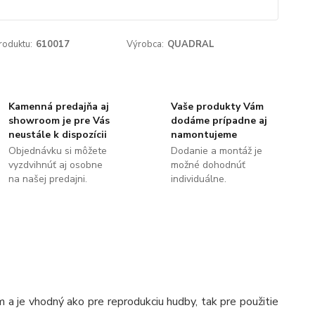
roduktu:
610017
Výrobca:
QUADRAL
Kamenná predajňa aj
Vaše produkty Vám
showroom je pre Vás
dodáme prípadne aj
neustále k dispozícii
namontujeme
Objednávku si môžete
Dodanie a montáž je
vyzdvihnúť aj osobne
možné dohodnúť
na našej predajni.
individuálne.
 je vhodný ako pre reprodukciu hudby, tak pre použitie