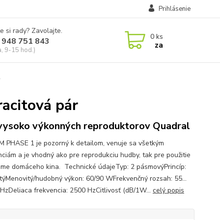
Prihlásenie
e si rady? Zavolajte.
0
ks
 948 751 843
za
a, 9-15 hod.)
r
acitová pár
vysoko výkonných reproduktorov Quadral
 PHASE 1 je pozorný k detailom, venuje sa všetkým
nciám a je vhodný ako pre reprodukciu hudby, tak pre použitie
éme domáceho kina. Technické údajeTyp: 2 pásmovýPrincíp:
týMenovitý/hudobný výkon: 60/90 WFrekvenčný rozsah: 55…
HzDeliaca frekvencia: 2500 HzCitlivosť (dB/1W...
celý popis