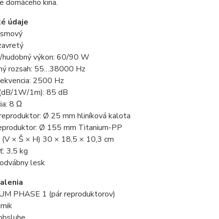
e domáceho kina.
ké údaje
ásmový
uzavretý
/hudobný výkon: 60/90 W
ný rozsah: 55…38000 Hz
rekvencia: 2500 Hz
ť (dB/1W/1m): 85 dB
ia: 8 Ω
reproduktor: Ø 25 mm hliníková kalota
eproduktor: Ø 155 mm Titanium-PP
 (V × Š × H) 30 × 18,5 × 10,3 cm
: 3,5 kg
hodvábny lesk
alenia
UM PHASE 1 (pár reproduktorov)
ámik
obsluhe