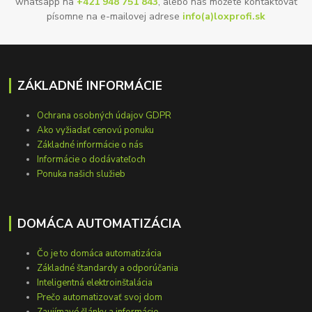
whatsapp na
+421 948 751 843
, alebo nás môžete kontaktovať
písomne na e-mailovej adrese
info(a)loxprofi.sk
ZÁKLADNÉ INFORMÁCIE
Ochrana osobných údajov GDPR
Ako vyžiadať cenovú ponuku
Základné informácie o nás
Informácie o dodávateľoch
Ponuka našich služieb
DOMÁCA AUTOMATIZÁCIA
Čo je to domáca automatizácia
Základné štandardy a odporúčania
Inteligentná elektroinštalácia
Prečo automatizovať svoj dom