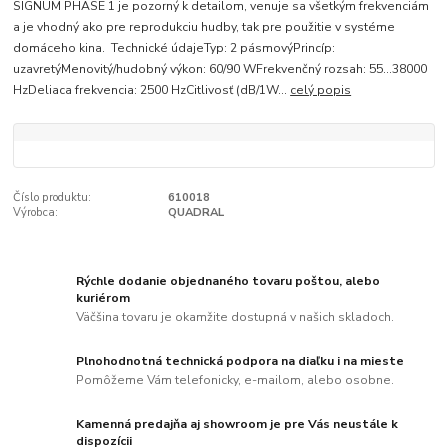
SIGNUM PHASE 1 je pozorný k detailom, venuje sa všetkým frekvenciám
a je vhodný ako pre reprodukciu hudby, tak pre použitie v systéme
domáceho kina. Technické údajeTyp: 2 pásmovýPrincíp:
uzavretýMenovitý/hudobný výkon: 60/90 WFrekvenčný rozsah: 55…38000
HzDeliaca frekvencia: 2500 HzCitlivosť (dB/1W...
celý popis
Číslo produktu:
610018
Výrobca:
QUADRAL
Rýchle dodanie objednaného tovaru poštou, alebo
kuriérom
Väčšina tovaru je okamžite dostupná v našich skladoch.
Plnohodnotná technická podpora na diaľku i na mieste
Pomôžeme Vám telefonicky, e-mailom, alebo osobne.
Kamenná predajňa aj showroom je pre Vás neustále k
dispozícii