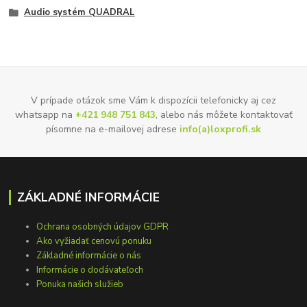
Audio systém QUADRAL
V prípade otázok sme Vám k dispozícii telefonicky aj cez
whatsapp na
+421 948 751 843
, alebo nás môžete kontaktovať
písomne na e-mailovej adrese
info(a)loxprofi.sk
ZÁKLADNÉ INFORMÁCIE
Ochrana osobných údajov GDPR
Ako vyžiadať cenovú ponuku
Základné informácie o nás
Informácie o dodávateľoch
Ponuka našich služieb