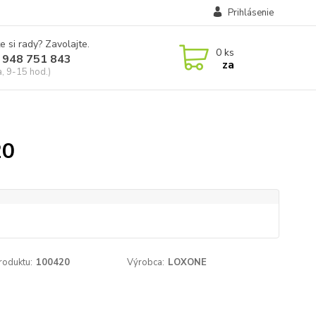
Prihlásenie
e si rady? Zavolajte.
0
ks
 948 751 843
za
a, 9-15 hod.)
20
roduktu:
100420
Výrobca:
LOXONE