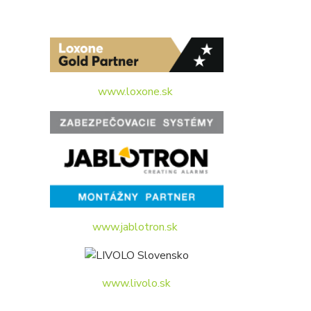
www.loxone.sk
www.jablotron.sk
www.livolo.sk