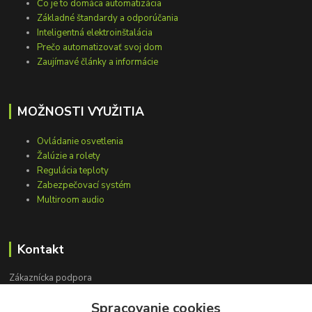
Čo je to domáca automatizácia
Základné štandardy a odporúčania
Inteligentná elektroinštalácia
Prečo automatizovať svoj dom
Zaujímavé články a informácie
MOŽNOSTI VYUŽITIA
Ovládanie osvetlenia
Žalúzie a rolety
Regulácia teploty
Zabezpečovací systém
Multiroom audio
Kontakt
Zákaznícka podpora
+421 948 751 843
Spracovanie cookies
(Po-Pia, 9-15 hod.)