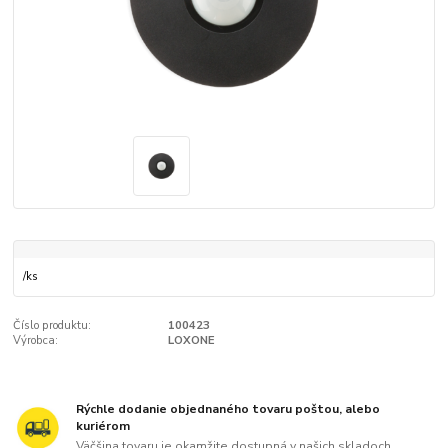
/
ks
Číslo produktu:
100423
Výrobca:
LOXONE
Rýchle dodanie objednaného tovaru poštou, alebo
kuriérom
Väčšina tovaru je okamžite dostupná v našich skladoch.