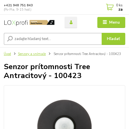
0
ks
+421 948 751 843
za
(Po-Pia, 9-15 hod.)
Menu
Hľadať
Úvod
Senzory a snímače
Senzor prítomnosti Tree Antracitový - 100423
Senzor prítomnosti Tree
Antracitový - 100423