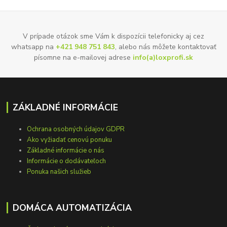
V prípade otázok sme Vám k dispozícii telefonicky aj cez
whatsapp na
+421 948 751 843
, alebo nás môžete kontaktovať
písomne na e-mailovej adrese
info(a)loxprofi.sk
ZÁKLADNÉ INFORMÁCIE
Ochrana osobných údajov GDPR
Ako vyžiadať cenovú ponuku
Základné informácie o nás
Informácie o dodávateľoch
Ponuka našich služieb
DOMÁCA AUTOMATIZÁCIA