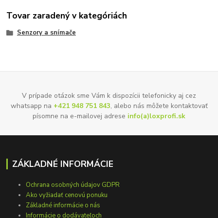
Tovar zaradený v kategóriách
Senzory a snímače
V prípade otázok sme Vám k dispozícii telefonicky aj cez
whatsapp na
+421 948 751 843
, alebo nás môžete kontaktovať
písomne na e-mailovej adrese
info(a)loxprofi.sk
ZÁKLADNÉ INFORMÁCIE
Ochrana osobných údajov GDPR
Ako vyžiadať cenovú ponuku
Základné informácie o nás
Informácie o dodávateľoch