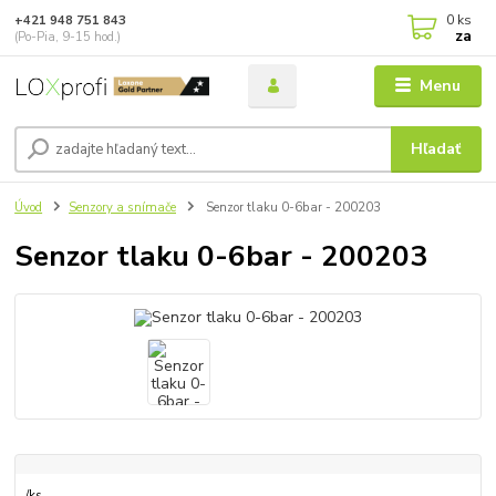
0
ks
+421 948 751 843
za
(Po-Pia, 9-15 hod.)
Menu
Hľadať
Úvod
Senzory a snímače
Senzor tlaku 0-6bar - 200203
Senzor tlaku 0-6bar - 200203
/
ks