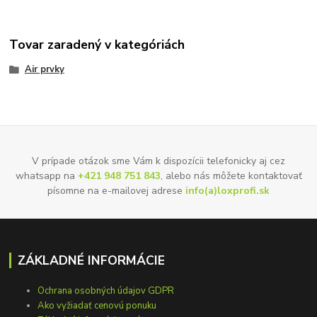
Tovar zaradený v kategóriách
Air prvky
V prípade otázok sme Vám k dispozícii telefonicky aj cez
whatsapp na
+421 948 751 843
, alebo nás môžete kontaktovať
písomne na e-mailovej adrese
info(a)loxprofi.sk
ZÁKLADNÉ INFORMÁCIE
Ochrana osobných údajov GDPR
Ako vyžiadať cenovú ponuku