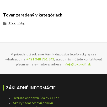
Tovar zaradený v kategóriách
Tree prvky
V prípade otázok sme Vám k dispozícii telefonicky aj cez
whatsapp na
+421 948 751 843
, alebo nás môžete kontaktovať
písomne na e-mailovej adrese
info(a)loxprofi.sk
ZÁKLADNÉ INFORMÁCIE
Ochrana osobných údajov GDPR
Ako vyžiadať cenovú ponuku