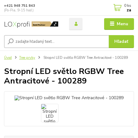
0
ks
+421 948 751 843
za
(Po-Pia, 9-15 hod.)
Menu
Hľadať
Úvod
Tree prvky
Stropní LED světlo RGBW Tree Antracitové - 100289
Stropní LED světlo RGBW Tree
Antracitové - 100289