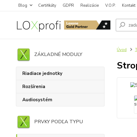
Blog
Certifikáty
GDPR
Realizácie
V.O.P.
Kontakt
Úvod
T
ZÁKLADNÉ MODULY
Stro
Riadiace jednotky
Rozšírenia
Audiosystém
PRVKY PODĽA TYPU