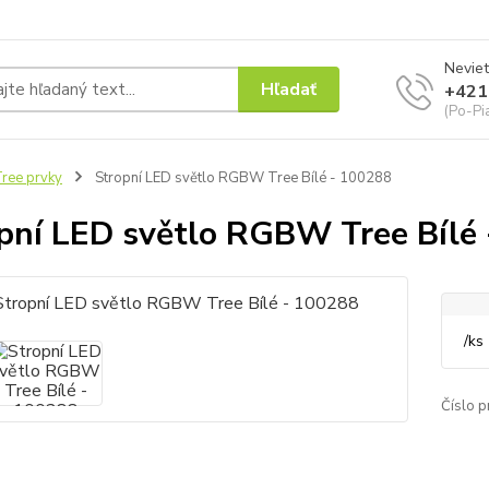
Neviet
Hľadať
+421
(Po-Pi
ree prvky
Stropní LED světlo RGBW Tree Bílé - 100288
pní LED světlo RGBW Tree Bílé
/
ks
Číslo p