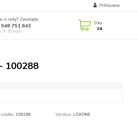
Prihlásenie
e si rady? Zavolajte.
0
ks
 948 751 843
za
a, 9-15 hod.)
 - 100288
roduktu:
100288
Výrobca:
LOXONE