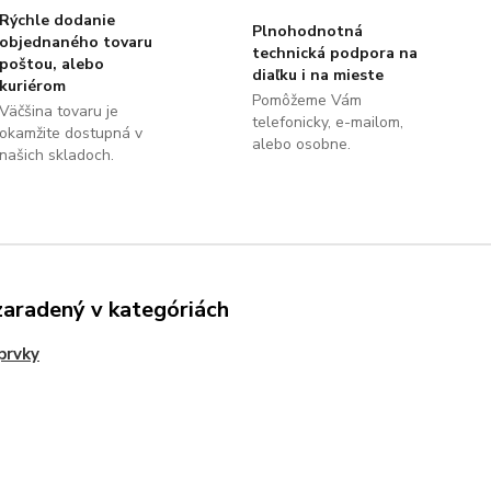
Rýchle dodanie
Plnohodnotná
objednaného tovaru
technická podpora na
poštou, alebo
diaľku i na mieste
kuriérom
Pomôžeme Vám
Väčšina tovaru je
telefonicky, e-mailom,
okamžite dostupná v
alebo osobne.
našich skladoch.
zaradený v kategóriách
prvky