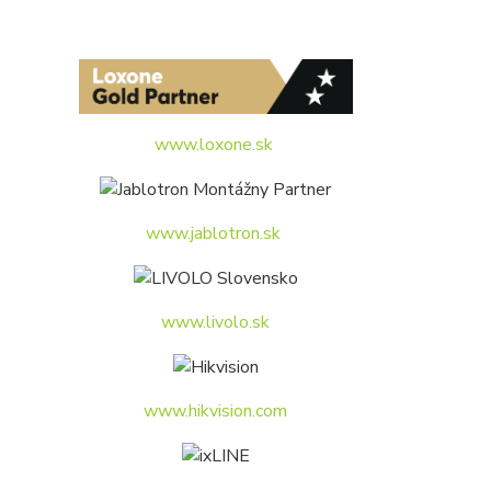
www.loxone.sk
www.jablotron.sk
www.livolo.sk
www.hikvision.com