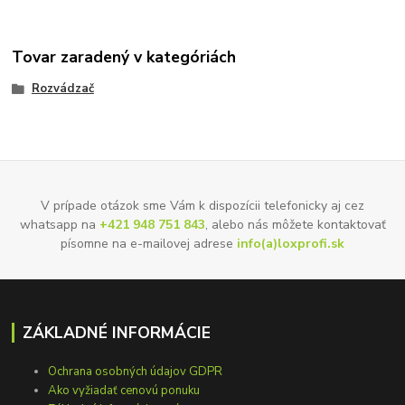
Tovar zaradený v kategóriách
Rozvádzač
V prípade otázok sme Vám k dispozícii telefonicky aj cez
whatsapp na
+421 948 751 843
, alebo nás môžete kontaktovať
písomne na e-mailovej adrese
info(a)loxprofi.sk
ZÁKLADNÉ INFORMÁCIE
Ochrana osobných údajov GDPR
Ako vyžiadať cenovú ponuku