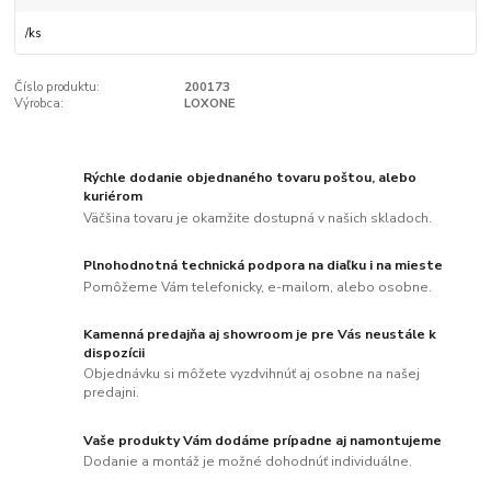
/
ks
Číslo produktu:
200173
Výrobca:
LOXONE
Rýchle dodanie objednaného tovaru poštou, alebo
kuriérom
Väčšina tovaru je okamžite dostupná v našich skladoch.
Plnohodnotná technická podpora na diaľku i na mieste
Pomôžeme Vám telefonicky, e-mailom, alebo osobne.
Kamenná predajňa aj showroom je pre Vás neustále k
dispozícii
Objednávku si môžete vyzdvihnúť aj osobne na našej
predajni.
Vaše produkty Vám dodáme prípadne aj namontujeme
Dodanie a montáž je možné dohodnúť individuálne.