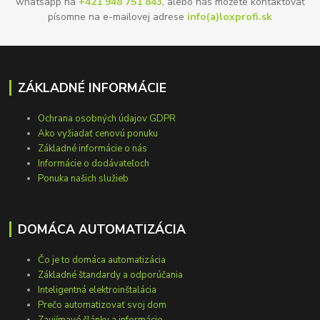
whatsapp na
+421 948 751 843
, alebo nás môžete kontaktovať
písomne na e-mailovej adrese
info(a)loxprofi.sk
ZÁKLADNÉ INFORMÁCIE
Ochrana osobných údajov GDPR
Ako vyžiadať cenovú ponuku
Základné informácie o nás
Informácie o dodávateľoch
Ponuka našich služieb
DOMÁCA AUTOMATIZÁCIA
Čo je to domáca automatizácia
Základné štandardy a odporúčania
Inteligentná elektroinštalácia
Prečo automatizovať svoj dom