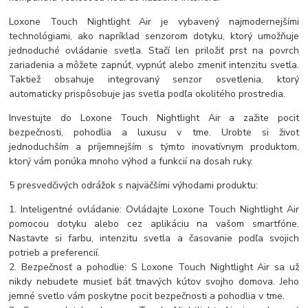
Loxone Touch Nightlight Air je vybavený najmodernejšími
technológiami, ako napríklad senzorom dotyku, ktorý umožňuje
jednoduché ovládanie svetla. Stačí len priložiť prst na povrch
zariadenia a môžete zapnúť, vypnúť alebo zmeniť intenzitu svetla.
Taktiež obsahuje integrovaný senzor osvetlenia, ktorý
automaticky prispôsobuje jas svetla podľa okolitého prostredia.
Investujte do Loxone Touch Nightlight Air a zažite pocit
bezpečnosti, pohodlia a luxusu v tme. Urobte si život
jednoduchším a príjemnejším s týmto inovatívnym produktom,
ktorý vám ponúka mnoho výhod a funkcií na dosah ruky.
5 presvedčivých odrážok s najväčšími výhodami produktu:
1. Inteligentné ovládanie: Ovládajte Loxone Touch Nightlight Air
pomocou dotyku alebo cez aplikáciu na vašom smartfóne.
Nastavte si farbu, intenzitu svetla a časovanie podľa svojich
potrieb a preferencií.
2. Bezpečnosť a pohodlie: S Loxone Touch Nightlight Air sa už
nikdy nebudete musieť báť tmavých kútov svojho domova. Jeho
jemné svetlo vám poskytne pocit bezpečnosti a pohodlia v tme.