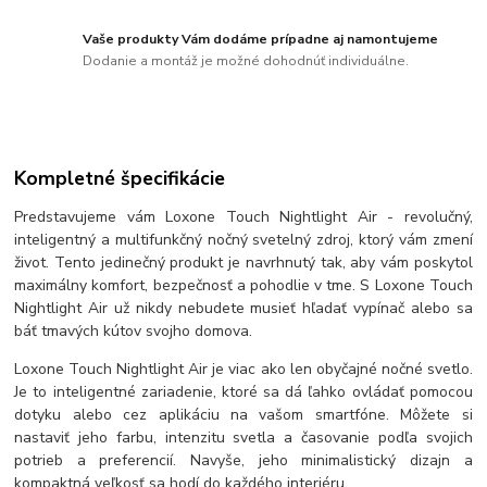
Vaše produkty Vám dodáme prípadne aj namontujeme
Dodanie a montáž je možné dohodnúť individuálne.
Kompletné špecifikácie
Predstavujeme vám Loxone Touch Nightlight Air - revolučný,
inteligentný a multifunkčný nočný svetelný zdroj, ktorý vám zmení
život. Tento jedinečný produkt je navrhnutý tak, aby vám poskytol
maximálny komfort, bezpečnosť a pohodlie v tme. S Loxone Touch
Nightlight Air už nikdy nebudete musieť hľadať vypínač alebo sa
báť tmavých kútov svojho domova.
Loxone Touch Nightlight Air je viac ako len obyčajné nočné svetlo.
Je to inteligentné zariadenie, ktoré sa dá ľahko ovládať pomocou
dotyku alebo cez aplikáciu na vašom smartfóne. Môžete si
nastaviť jeho farbu, intenzitu svetla a časovanie podľa svojich
potrieb a preferencií. Navyše, jeho minimalistický dizajn a
kompaktná veľkosť sa hodí do každého interiéru.