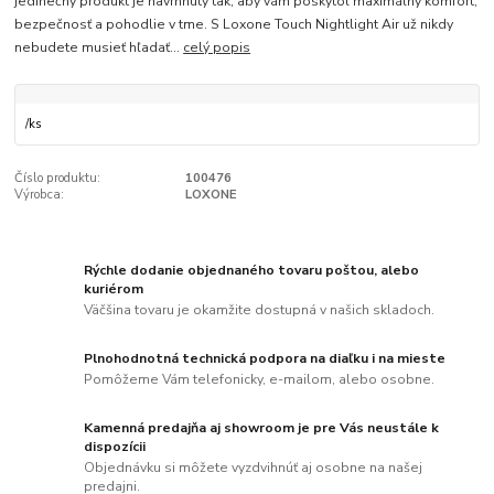
jedinečný produkt je navrhnutý tak, aby vám poskytol maximálny komfort,
bezpečnosť a pohodlie v tme. S Loxone Touch Nightlight Air už nikdy
nebudete musieť hľadať...
celý popis
/
ks
Číslo produktu:
100476
Výrobca:
LOXONE
Rýchle dodanie objednaného tovaru poštou, alebo
kuriérom
Väčšina tovaru je okamžite dostupná v našich skladoch.
Plnohodnotná technická podpora na diaľku i na mieste
Pomôžeme Vám telefonicky, e-mailom, alebo osobne.
Kamenná predajňa aj showroom je pre Vás neustále k
dispozícii
Objednávku si môžete vyzdvihnúť aj osobne na našej
predajni.