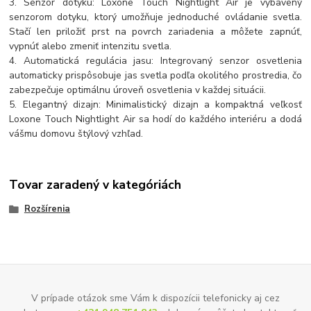
3. Senzor dotyku: Loxone Touch Nightlight Air je vybavený
senzorom dotyku, ktorý umožňuje jednoduché ovládanie svetla.
Stačí len priložiť prst na povrch zariadenia a môžete zapnúť,
vypnúť alebo zmeniť intenzitu svetla.
4. Automatická regulácia jasu: Integrovaný senzor osvetlenia
automaticky prispôsobuje jas svetla podľa okolitého prostredia, čo
zabezpečuje optimálnu úroveň osvetlenia v každej situácii.
5. Elegantný dizajn: Minimalistický dizajn a kompaktná veľkosť
Loxone Touch Nightlight Air sa hodí do každého interiéru a dodá
vášmu domovu štýlový vzhľad.
Tovar zaradený v kategóriách
Rozšírenia
V prípade otázok sme Vám k dispozícii telefonicky aj cez