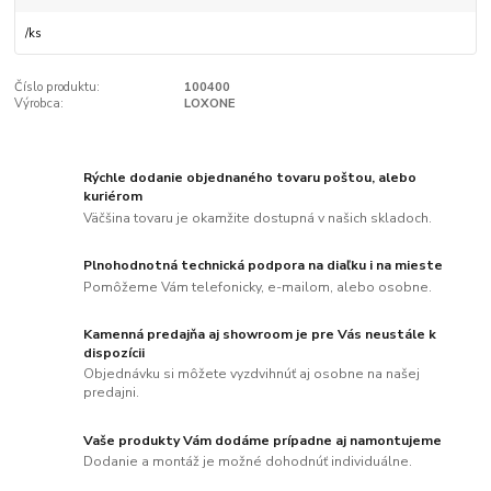
/
ks
Číslo produktu:
100400
Výrobca:
LOXONE
Rýchle dodanie objednaného tovaru poštou, alebo
kuriérom
Väčšina tovaru je okamžite dostupná v našich skladoch.
Plnohodnotná technická podpora na diaľku i na mieste
Pomôžeme Vám telefonicky, e-mailom, alebo osobne.
Kamenná predajňa aj showroom je pre Vás neustále k
dispozícii
Objednávku si môžete vyzdvihnúť aj osobne na našej
predajni.
Vaše produkty Vám dodáme prípadne aj namontujeme
Dodanie a montáž je možné dohodnúť individuálne.