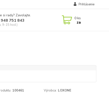
Prihlásenie
e si rady? Zavolajte.
0
ks
 948 751 843
za
a, 9-15 hod.)
roduktu:
100461
Výrobca:
LOXONE