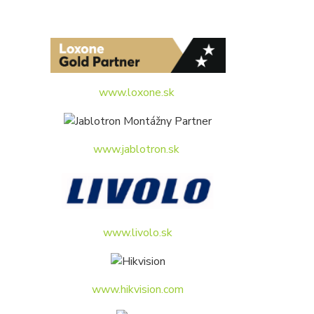
www.loxone.sk
www.jablotron.sk
www.livolo.sk
www.hikvision.com