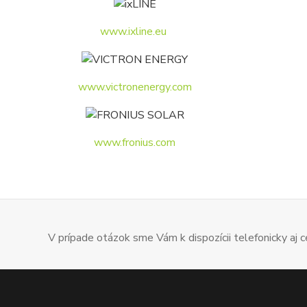
www.ixline.eu
www.victronenergy.com
www.fronius.com
V prípade otázok sme Vám k dispozícii telefonicky aj