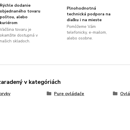
Rýchle dodanie
Plnohodnotná
objednaného tovaru
technická podpora na
poštou, alebo
diaľku i na mieste
kuriérom
Pomôžeme Vám
Väčšina tovaru je
telefonicky, e-mailom,
okamžite dostupná v
alebo osobne.
našich skladoch.
zaradený v kategóriách
prvky
Pure ovládače
Ovlá