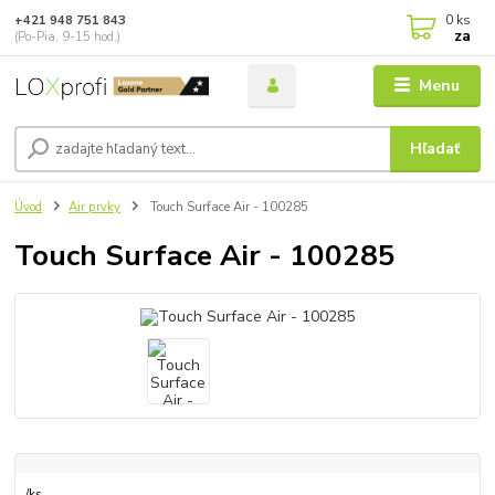
0
ks
+421 948 751 843
za
(Po-Pia, 9-15 hod.)
Menu
Hľadať
Úvod
Air prvky
Touch Surface Air - 100285
Touch Surface Air - 100285
/
ks