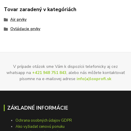
Tovar zaradený v kategóriách
Air prvky
Ovládacie prvky
V prípade otázok sme Vám k dispozícii telefonicky aj cez
whatsapp na
+421 948 751 843
, alebo nás môžete kontaktovať
písomne na e-mailovej adrese
info(a)loxprofi.sk
ZÁKLADNÉ INFORMÁCIE
Ochrana osobných údajov GDPR
Ako vyžiadať cenovú ponuku